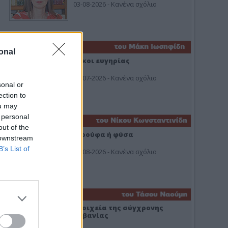
03-08-2026 - Κανένα σχόλιο
onal
Οίκοι ευγηρίας
24-07-2026 - Κανένα σχόλιο
sonal or
ection to
ou may
 personal
out of the
Ή ρούφα ή φύσα
 downstream
B’s List of
03-08-2026 - Κανένα σχόλιο
Στοιχεία της σύγχρονης
Αλβανίας