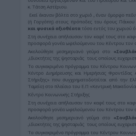
συνοδεία εργαζόμενων και του Προέδρου και Οικ
κ. Τάτση Αστέριου.
Εκεί έκαναν βόλτα στο χωριό , έναν όμορφο πεδ
(ή Γοργόπη) στους πρόποδες του όρους Πάικο
και φυσικά αξιοθέατα
τόσο εντός του χωριού ό
Στη συνέχεια απήλαυσαν τον καφέ τους στο κα
προσφορά γονέα ωφελούμενου του Κέντρου τον ο
Ακολούθησε μεσημεριανό γεύμα στο
«Σουβλά
,ιδιοκτήτες της ψησταριάς τους οποίους ευχαριστ
Το συγκεκριμένο πρόγραμμα του Κέντρου Κοινωνι
Κέντρο Διημέρευσης και Ημερήσιας Φροντίδας
Στήριξης» που συγχρηματοδοτείται από την Ελ
Ταμείο) στο πλαίσιο του Ε.Π «Κεντρική Μακεδονί
Κέντρο Κοινωνικής Στήριξης
Στη συνέχεια απήλαυσαν τον καφέ τους στο κα
προσφορά γονέα ωφελούμενου του Κέντρου τον ο
Ακολούθησε μεσημεριανό γεύμα στο
«Σουβλά
,ιδιοκτήτες της ψησταριάς τους οποίους ευχαριστ
Το συγκεκριμένο πρόγραμμα του Κέντρου Κοινωνι