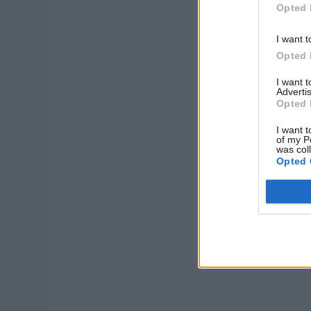
Opted 
I want t
Opted 
I want 
Advertis
Opted 
I want t
of my P
was col
Opted 