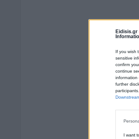
Eidisis.g
Informati
If you wish 
sensitive in
confirm you
continue se
information 
further disc
participants
Downstream 
Persona
I want t