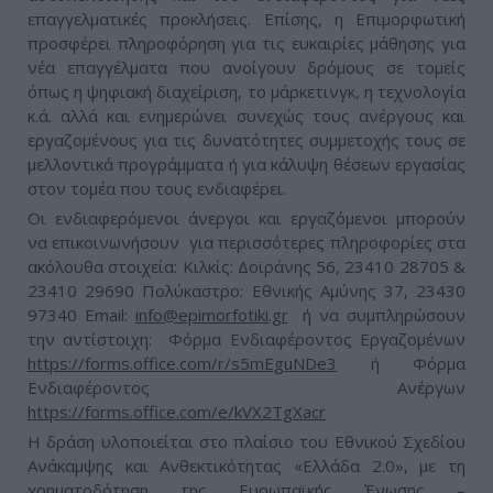
επαγγελματικές προκλήσεις. Επίσης, η Επιμορφωτική
προσφέρει πληροφόρηση για τις ευκαιρίες μάθησης για
νέα επαγγέλματα που ανοίγουν δρόμους σε τομείς
όπως η ψηφιακή διαχείριση, το μάρκετινγκ, η τεχνολογία
κ.ά. αλλά και ενημερώνει συνεχώς τους ανέργους και
εργαζομένους για τις δυνατότητες συμμετοχής τους σε
μελλοντικά προγράμματα ή για κάλυψη θέσεων εργασίας
στον τομέα που τους ενδιαφέρει.
Οι ενδιαφερόμενοι άνεργοι και εργαζόμενοι μπορούν
να επικοινωνήσουν για περισσότερες πληροφορίες στα
ακόλουθα στοιχεία: Κιλκίς: Δοϊράνης 56, 23410 28705 &
23410 29690 Πολύκαστρο: Εθνικής Αμύνης 37, 23430
97340 Email:
info@epimorfotiki.gr
ή να συμπληρώσουν
την αντίστοιχη: Φόρμα Ενδιαφέροντος Εργαζομένων
https://forms.office.com/r/s5mEguNDe3
ή Φόρμα
Ενδιαφέροντος Ανέργων
https://forms.office.com/e/kVX2TgXacr
Η δράση υλοποιείται στο πλαίσιο του Εθνικού Σχεδίου
Ανάκαμψης και Ανθεκτικότητας «Ελλάδα 2.0», με τη
χρηματοδότηση της Ευρωπαϊκής Ένωσης –