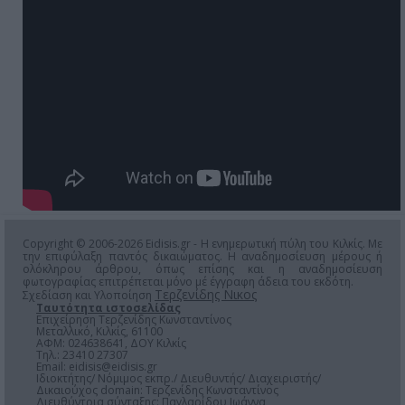
Copyright © 2006-2026 Eidisis.gr - Η ενημερωτική πύλη του Κιλκίς. Με
την επιφύλαξη παντός δικαιώματος. Η αναδημοσίευση μέρους ή
ολόκληρου άρθρου, όπως επίσης και η αναδημοσίευση
φωτογραφίας επιτρέπεται μόνο μέ έγγραφη άδεια του εκδότη.
Τερζενίδης Νικος
Σχεδίαση και Υλοποίηση
Ταυτότητα ιστοσελίδας
Επιχείρηση Τερζενίδης Κωνσταντίνος
Μεταλλικό, Κιλκίς, 61100
ΑΦΜ: 024638641, ΔΟΥ Κιλκίς
Τηλ.: 23410 27307
Email:
eidisis@eidisis.gr
Ιδιοκτήτης/ Νόμιμος εκπρ./ Διευθυντής/ Διαχειριστής/
Δικαιούχος domain: Τερζενίδης Κωνσταντίνος
Διευθύντρια σύνταξης: Παγλαρίδου Ιωάννα