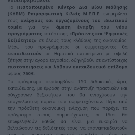
ενδιαφερόμενο.
Το
Πιστοποιημένο Κέντρο Δια Βίου Μάθησης
(ΚΔΒΜ) Επιμορφωτική Κιλκίς Μ.Ε.Π.Ε.
ενημερώνει
τους
ανέργους και εργαζομένους του ιδιωτικού
τομέα
για την
άμεση έναρξη του νέου
προγράμματος
κατάρτισης «
Πράσινες και Ψηφιακές
δεξιότητες»
σε όλους τους κλάδους της οικονομίας.
Μέσω του προγράμματος οι συμμετέχοντες θα
εκπαιδευτούν
σε θεματικά αντικείμενα με υψηλή
ζήτηση στην αγορά εργασίας, οδηγηθούν σε αντίστοιχες
πιστοποιήσεις
και
λάβουν εκπαιδευτικό επίδομα
ύψους
750€.
Το πρόγραμμα περιλαμβάνει 150 διδακτικές ώρες
εκπαίδευσης, με έμφαση στην ανάπτυξη πρακτικών και
σύγχρονων δεξιοτήτων που θα ενισχύσουν την
επαγγελματική πορεία των συμμετεχόντων. Πέρα από
την πρόσθετη οικονομική ενίσχυση που παρέχει το
πρόγραμμα στους συμμετέχοντες, οι ίδιοι θα
επωφεληθούν καθώς θα είναι μια ευκαιρία να
βελτιώσουν τις δεξιότητές τους, να επανεκπαιδευτούν
ίσως σε σημαντικά ψηφιακά εργαλεία κι έτσι να