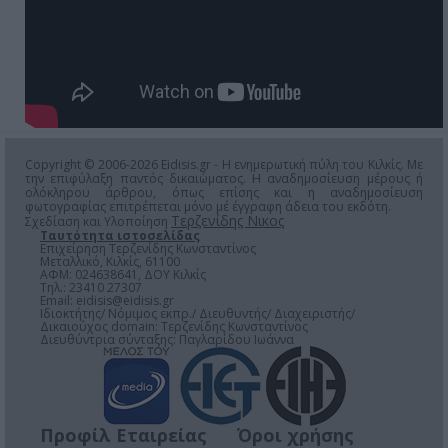
Copyright © 2006-2026 Eidisis.gr - Η ενημερωτική πύλη του Κιλκίς. Με
την επιφύλαξη παντός δικαιώματος. Η αναδημοσίευση μέρους ή
ολόκληρου άρθρου, όπως επίσης και η αναδημοσίευση
φωτογραφίας επιτρέπεται μόνο μέ έγγραφη άδεια του εκδότη.
Τερζενίδης Νικος
Σχεδίαση και Υλοποίηση
Ταυτότητα ιστοσελίδας
Επιχείρηση Τερζενίδης Κωνσταντίνος
Μεταλλικό, Κιλκίς, 61100
ΑΦΜ: 024638641, ΔΟΥ Κιλκίς
Τηλ.: 23410 27307
Email:
eidisis@eidisis.gr
Ιδιοκτήτης/ Νόμιμος εκπρ./ Διευθυντής/ Διαχειριστής/
Δικαιούχος domain: Τερζενίδης Κωνσταντίνος
Διευθύντρια σύνταξης: Παγλαρίδου Ιωάννα
Προφίλ Εταιρείας
Όροι χρήσης