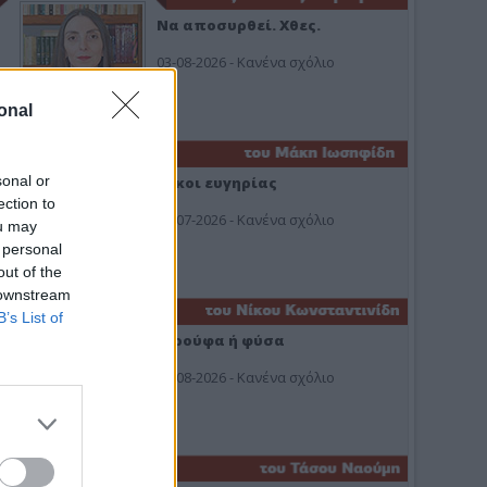
Να αποσυρθεί. Χθες.
03-08-2026 - Κανένα σχόλιο
onal
sonal or
Οίκοι ευγηρίας
ection to
24-07-2026 - Κανένα σχόλιο
ou may
 personal
out of the
 downstream
B’s List of
Ή ρούφα ή φύσα
03-08-2026 - Κανένα σχόλιο