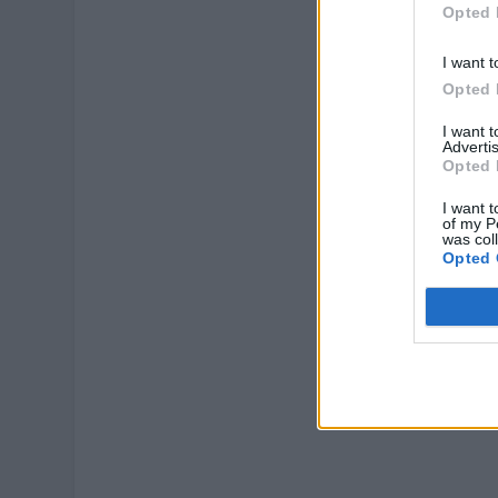
Opted 
I want t
Opted 
I want 
Advertis
Opted 
I want t
of my P
was col
Opted 