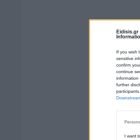
Eidisis.g
Informati
If you wish 
sensitive in
confirm you
continue se
information 
further disc
participants
Downstream 
Persona
I want t