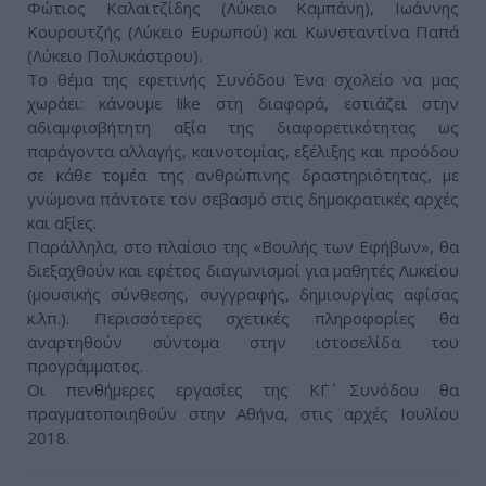
Φώτιος Καλαϊτζίδης (Λύκειο Καμπάνη), Ιωάννης
Κουρουτζής (Λύκειο Ευρωπού) και Κωνσταντίνα Παπά
(Λύκειο Πολυκάστρου).
Το θέμα της εφετινής Συνόδου Ένα σχολείο να μας
χωράει: κάνουμε like στη διαφορά, εστιάζει στην
αδιαμφισβήτητη αξία της διαφορετικότητας ως
παράγοντα αλλαγής, καινοτομίας, εξέλιξης και προόδου
σε κάθε τομέα της ανθρώπινης δραστηριότητας, με
γνώμονα πάντοτε τον σεβασμό στις δημοκρατικές αρχές
και αξίες.
Παράλληλα, στο πλαίσιο της «Βουλής των Εφήβων», θα
διεξαχθούν και εφέτος διαγωνισμοί για μαθητές Λυκείου
(μουσικής σύνθεσης, συγγραφής, δημιουργίας αφίσας
κ.λπ.). Περισσότερες σχετικές πληροφορίες θα
αναρτηθούν σύντομα στην ιστοσελίδα του
προγράμματος.
Οι πενθήμερες εργασίες της ΚΓ΄ Συνόδου θα
πραγματοποιηθούν στην Αθήνα, στις αρχές Ιουλίου
2018.