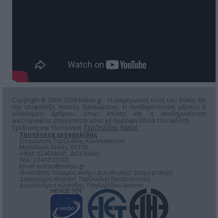
Copyright © 2006-2026 Eidisis.gr - Η ενημερωτική πύλη του Κιλκίς. Με
την επιφύλαξη παντός δικαιώματος. Η αναδημοσίευση μέρους ή
ολόκληρου άρθρου, όπως επίσης και η αναδημοσίευση
φωτογραφίας επιτρέπεται μόνο μέ έγγραφη άδεια του εκδότη.
Τερζενίδης Νικος
Σχεδίαση και Υλοποίηση
Ταυτότητα ιστοσελίδας
Επιχείρηση Τερζενίδης Κωνσταντίνος
Μεταλλικό, Κιλκίς, 61100
ΑΦΜ: 024638641, ΔΟΥ Κιλκίς
Τηλ.: 23410 27307
Email:
eidisis@eidisis.gr
Ιδιοκτήτης/ Νόμιμος εκπρ./ Διευθυντής/ Διαχειριστής/
Δικαιούχος domain: Τερζενίδης Κωνσταντίνος
Διευθύντρια σύνταξης: Παγλαρίδου Ιωάννα