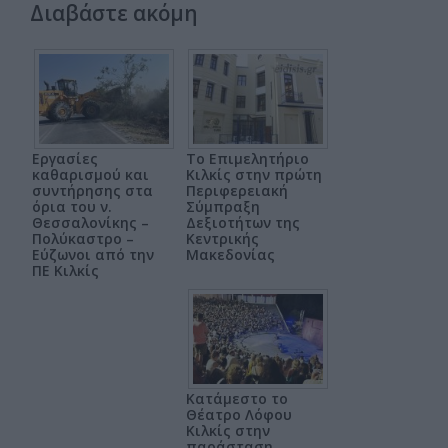
Διαβάστε ακόμη
Εργασίες
Το Επιμελητήριο
καθαρισμού και
Κιλκίς στην πρώτη
συντήρησης στα
Περιφερειακή
όρια του ν.
Σύμπραξη
Θεσσαλονίκης –
Δεξιοτήτων της
Πολύκαστρο –
Κεντρικής
Εύζωνοι από την
Μακεδονίας
ΠΕ Κιλκίς
Κατάμεστο το
Θέατρο Λόφου
Κιλκίς στην
παράσταση