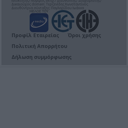
Ιδιοκτήτης/ Νόμιμος εκπρ./ Διευθυντής/ Διαχειριστής/
Δικαιούχος domain: Τερζενίδης Κωνσταντίνος
Διευθύντρια σύνταξης: Παγλαρίδου Ιωάννα
Προφίλ Εταιρείας
Όροι χρήσης
Πολιτική Απορρήτου
Δήλωση συμμόρφωσης