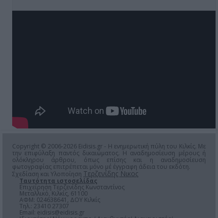
Copyright © 2006-2026 Eidisis.gr - Η ενημερωτική πύλη του Κιλκίς. Με
την επιφύλαξη παντός δικαιώματος. Η αναδημοσίευση μέρους ή
ολόκληρου άρθρου, όπως επίσης και η αναδημοσίευση
φωτογραφίας επιτρέπεται μόνο μέ έγγραφη άδεια του εκδότη.
Τερζενίδης Νικος
Σχεδίαση και Υλοποίηση
Ταυτότητα ιστοσελίδας
Επιχείρηση Τερζενίδης Κωνσταντίνος
Μεταλλικό, Κιλκίς, 61100
ΑΦΜ: 024638641, ΔΟΥ Κιλκίς
Τηλ.: 23410 27307
Email:
eidisis@eidisis.gr