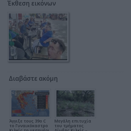
Έκθεση εικόνων
Διαβάστε ακόμη
Άγγιξε τους 39ο C
Μεγάλη επιτυχία
το Γυναικόκαστρο
του τμήματος
Κιλκίς το μεσημέρι
Δίωξης Κιλκίς –