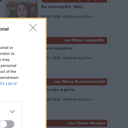
Να αποσυρθεί. Χθες.
03-08-2026 - Κανένα σχόλιο
onal
sonal or
Οίκοι ευγηρίας
ection to
24-07-2026 - Κανένα σχόλιο
ou may
 personal
out of the
 downstream
B’s List of
Ή ρούφα ή φύσα
03-08-2026 - Κανένα σχόλιο