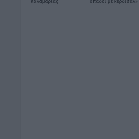
Καλαμαριάς
οπαδοί με κέρδισαν»