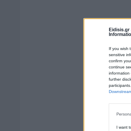
Eidisis.g
Informati
If you wish 
sensitive in
confirm you
continue se
information 
further disc
participants
Downstream 
Persona
I want t