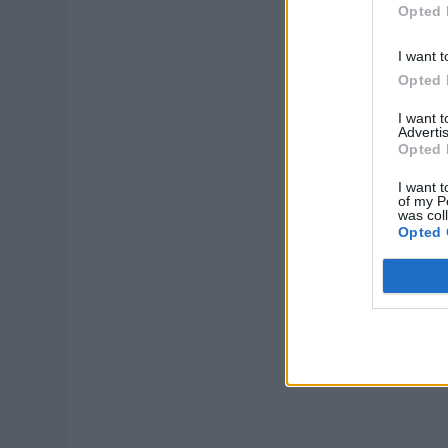
Opted 
I want t
Opted 
I want 
Advertis
Opted 
I want t
of my P
was col
Opted 