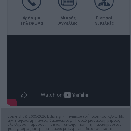
Χρήσιμα
Μικρές
Γιατροί
Τηλέφωνα
Αγγελίες
Ν. Κιλκίς
Copyright © 2006-2026 Eidisis.gr - Η ενημερωτική πύλη του Κιλκίς. Με
την επιφύλαξη παντός δικαιώματος. Η αναδημοσίευση μέρους ή
ολόκληρου άρθρου, όπως επίσης και η αναδημοσίευση
φωτογραφίας επιτρέπεται μόνο μέ έγγραφη άδεια του εκδότη.