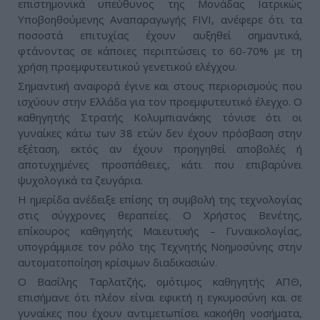
επιστημονικά υπεύθυνος της Μονάδας Ιατρικώς
Υποβοηθούμενης Αναπαραγωγής FIVI, ανέφερε ότι τα
ποσοστά επιτυχίας έχουν αυξηθεί σημαντικά,
φτάνοντας σε κάποιες περιπτώσεις το 60-70% με τη
χρήση προεμφυτευτικού γενετικού ελέγχου.
Σημαντική αναφορά έγινε και στους περιορισμούς που
ισχύουν στην Ελλάδα για τον προεμφυτευτικό έλεγχο. Ο
καθηγητής Στρατής Κολυμπιανάκης τόνισε ότι οι
γυναίκες κάτω των 38 ετών δεν έχουν πρόσβαση στην
εξέταση, εκτός αν έχουν προηγηθεί αποβολές ή
αποτυχημένες προσπάθειες, κάτι που επιβαρύνει
ψυχολογικά τα ζευγάρια.
Η ημερίδα ανέδειξε επίσης τη συμβολή της τεχνολογίας
στις σύγχρονες θεραπείες. Ο Χρήστος Βενέτης,
επίκουρος καθηγητής Μαιευτικής – Γυναικολογίας,
υπογράμμισε τον ρόλο της Τεχνητής Νοημοσύνης στην
αυτοματοποίηση κρίσιμων διαδικασιών.
Ο Βασίλης Ταρλατζής, ομότιμος καθηγητής ΑΠΘ,
επισήμανε ότι πλέον είναι εφικτή η εγκυμοσύνη και σε
γυναίκες που έχουν αντιμετωπίσει κακοήθη νοσήματα,