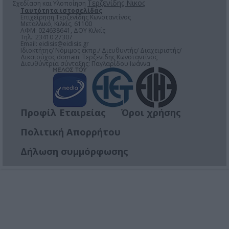
Τερζενίδης Νικος
Σχεδίαση και Υλοποίηση
Ταυτότητα ιστοσελίδας
Επιχείρηση Τερζενίδης Κωνσταντίνος
Μεταλλικό, Κιλκίς, 61100
ΑΦΜ: 024638641, ΔΟΥ Κιλκίς
Τηλ.: 23410 27307
Email:
eidisis@eidisis.gr
Ιδιοκτήτης/ Νόμιμος εκπρ./ Διευθυντής/ Διαχειριστής/
Δικαιούχος domain: Τερζενίδης Κωνσταντίνος
Διευθύντρια σύνταξης: Παγλαρίδου Ιωάννα
Προφίλ Εταιρείας
Όροι χρήσης
Πολιτική Απορρήτου
Δήλωση συμμόρφωσης