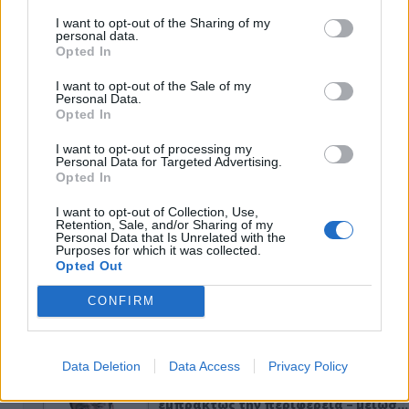
I want to opt-out of the Sharing of my
personal data.
Opted In
I want to opt-out of the Sale of my
Personal Data.
Opted In
I want to opt-out of processing my
Personal Data for Targeted Advertising.
Opted In
ΑΠΟΨΕΙΣ
I want to opt-out of Collection, Use,
Retention, Sale, and/or Sharing of my
Personal Data that Is Unrelated with the
Purposes for which it was collected.
Εδώ Παππάς, εκεί Παππάς, που είναι
Opted Out
ο ΣΥΡΙΖΑ και οι Κιλκισιώτες
CONFIRM
26-07-2026 - Κανένα σχόλιο
Data Deletion
Data Access
Privacy Policy
Κιλκίς προς Χατζηδάκη: Στηρίξτε
εμπράκτως την περιφέρεια – μειώσ…