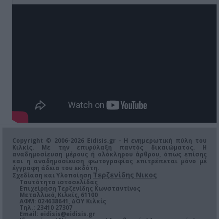
Copyright © 2006-2026 Eidisis.gr - Η ενημερωτική πύλη του
Κιλκίς. Με την επιφύλαξη παντός δικαιώματος. Η
αναδημοσίευση μέρους ή ολόκληρου άρθρου, όπως επίσης
και η αναδημοσίευση φωτογραφίας επιτρέπεται μόνο μέ
έγγραφη άδεια του εκδότη.
Τερζενίδης Νικος
Σχεδίαση και Υλοποίηση
Ταυτότητα ιστοσελίδας
Επιχείρηση Τερζενίδης Κωνσταντίνος
Μεταλλικό, Κιλκίς, 61100
ΑΦΜ: 024638641, ΔΟΥ Κιλκίς
Τηλ.: 23410 27307
Email:
eidisis@eidisis.gr