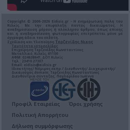
Copyright © 2006-2026 Eidisis.gr - Η ενημερωτική πύλη του
Κιλκίς. Με την επιφύλαξη παντός δικαιώματος. Η
αναδημοσίευση μέρους ή ολόκληρου άρθρου, όπως επίσης
και η αναδημοσίευση φωτογραφίας επιτρέπεται μόνο μέ
έγγραφη άδεια του εκδότη.
Τερζενίδης Νικος
Σχεδίαση και Υλοποίηση
Ταυτότητα ιστοσελίδας
Επιχείρηση Τερζενίδης Κωνσταντίνος
Μεταλλικό, Κιλκίς, 61100
ΑΦΜ: 024638641, ΔΟΥ Κιλκίς
Τηλ.: 23410 27307
Email:
eidisis@eidisis.gr
Ιδιοκτήτης/ Νόμιμος εκπρ./ Διευθυντής/ Διαχειριστής/
Δικαιούχος domain: Τερζενίδης Κωνσταντίνος
Διευθύντρια σύνταξης: Παγλαρίδου Ιωάννα
Προφίλ Εταιρείας
Όροι χρήσης
Πολιτική Απορρήτου
Δήλωση συμμόρφωσης