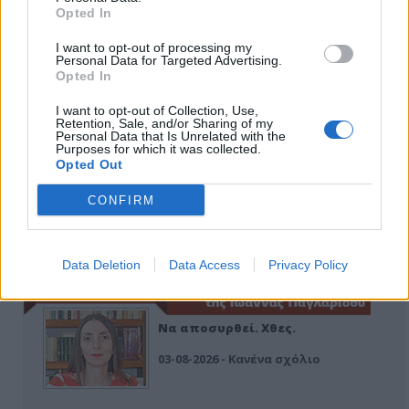
Opted In
I want to opt-out of processing my
Personal Data for Targeted Advertising.
Εδώ Παππάς, εκεί Παππάς, που είναι
ο ΣΥΡΙΖΑ και οι Κιλκισιώτες
Opted In
26-07-2026 - Κανένα σχόλιο
I want to opt-out of Collection, Use,
Retention, Sale, and/or Sharing of my
Personal Data that Is Unrelated with the
Purposes for which it was collected.
Opted Out
Κιλκίς προς Χατζηδάκη: Στηρίξτε
CONFIRM
εμπράκτως την περιφέρεια – μειώσ…
11-06-2026 - Κανένα σχόλιο
Data Deletion
Data Access
Privacy Policy
Να αποσυρθεί. Χθες.
03-08-2026 - Κανένα σχόλιο