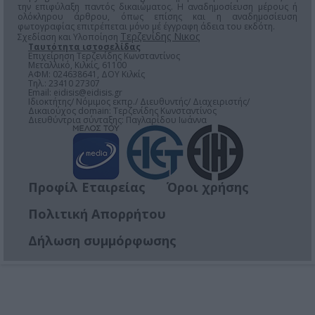
την επιφύλαξη παντός δικαιώματος. Η αναδημοσίευση μέρους ή
ολόκληρου άρθρου, όπως επίσης και η αναδημοσίευση
φωτογραφίας επιτρέπεται μόνο μέ έγγραφη άδεια του εκδότη.
Τερζενίδης Νικος
Σχεδίαση και Υλοποίηση
Ταυτότητα ιστοσελίδας
Επιχείρηση Τερζενίδης Κωνσταντίνος
Μεταλλικό, Κιλκίς, 61100
ΑΦΜ: 024638641, ΔΟΥ Κιλκίς
Τηλ.: 23410 27307
Email:
eidisis@eidisis.gr
Ιδιοκτήτης/ Νόμιμος εκπρ./ Διευθυντής/ Διαχειριστής/
Δικαιούχος domain: Τερζενίδης Κωνσταντίνος
Διευθύντρια σύνταξης: Παγλαρίδου Ιωάννα
Προφίλ Εταιρείας
Όροι χρήσης
Πολιτική Απορρήτου
Δήλωση συμμόρφωσης