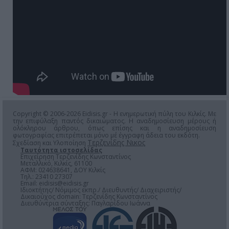
Copyright © 2006-2026 Eidisis.gr - Η ενημερωτική πύλη του Κιλκίς. Με
την επιφύλαξη παντός δικαιώματος. Η αναδημοσίευση μέρους ή
ολόκληρου άρθρου, όπως επίσης και η αναδημοσίευση
φωτογραφίας επιτρέπεται μόνο μέ έγγραφη άδεια του εκδότη.
Τερζενίδης Νικος
Σχεδίαση και Υλοποίηση
Ταυτότητα ιστοσελίδας
Επιχείρηση Τερζενίδης Κωνσταντίνος
Μεταλλικό, Κιλκίς, 61100
ΑΦΜ: 024638641, ΔΟΥ Κιλκίς
Τηλ.: 23410 27307
Email:
eidisis@eidisis.gr
Ιδιοκτήτης/ Νόμιμος εκπρ./ Διευθυντής/ Διαχειριστής/
Δικαιούχος domain: Τερζενίδης Κωνσταντίνος
Διευθύντρια σύνταξης: Παγλαρίδου Ιωάννα