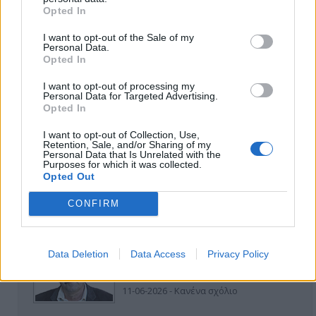
Opted In
I want to opt-out of the Sale of my
Personal Data.
Opted In
I want to opt-out of processing my
Personal Data for Targeted Advertising.
ΑΠΟΨΕΙΣ
Opted In
I want to opt-out of Collection, Use,
Retention, Sale, and/or Sharing of my
Εδώ Παππάς, εκεί Παππάς, που είναι
Personal Data that Is Unrelated with the
ο ΣΥΡΙΖΑ και οι Κιλκισιώτες
Purposes for which it was collected.
Opted Out
26-07-2026 - Κανένα σχόλιο
CONFIRM
Data Deletion
Data Access
Privacy Policy
Κιλκίς προς Χατζηδάκη: Στηρίξτε
εμπράκτως την περιφέρεια – μειώσ…
11-06-2026 - Κανένα σχόλιο