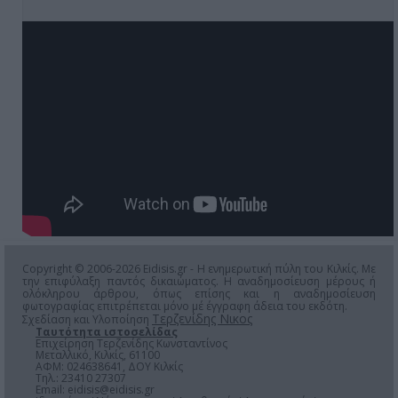
Copyright © 2006-2026 Eidisis.gr - Η ενημερωτική πύλη του Κιλκίς. Με
την επιφύλαξη παντός δικαιώματος. Η αναδημοσίευση μέρους ή
ολόκληρου άρθρου, όπως επίσης και η αναδημοσίευση
φωτογραφίας επιτρέπεται μόνο μέ έγγραφη άδεια του εκδότη.
Τερζενίδης Νικος
Σχεδίαση και Υλοποίηση
Ταυτότητα ιστοσελίδας
Επιχείρηση Τερζενίδης Κωνσταντίνος
Μεταλλικό, Κιλκίς, 61100
ΑΦΜ: 024638641, ΔΟΥ Κιλκίς
Τηλ.: 23410 27307
Email:
eidisis@eidisis.gr