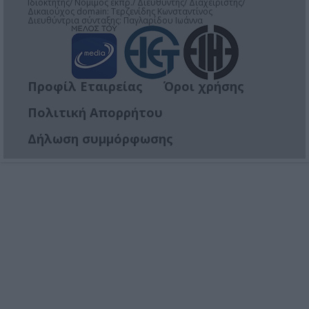
Ιδιοκτήτης/ Νόμιμος εκπρ./ Διευθυντής/ Διαχειριστής/
Δικαιούχος domain: Τερζενίδης Κωνσταντίνος
Διευθύντρια σύνταξης: Παγλαρίδου Ιωάννα
Προφίλ Εταιρείας
Όροι χρήσης
Πολιτική Απορρήτου
Δήλωση συμμόρφωσης