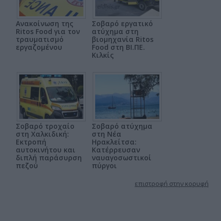
Ανακοίνωση της
Σοβαρό εργατικό
Ritos Food για τον
ατύχημα στη
τραυματισμό
βιομηχανία Ritos
εργαζομένου
Food στη ΒΙ.ΠΕ.
Κιλκίς
Σοβαρό τροχαίο
Σοβαρό ατύχημα
στη Χαλκιδική:
στη Νέα
Εκτροπή
Ηρακλείτσα:
αυτοκινήτου και
Κατέρρευσαν
διπλή παράσυρση
ναυαγοσωστικοί
πεζού
πύργοι
επιστροφή στην κορυφή