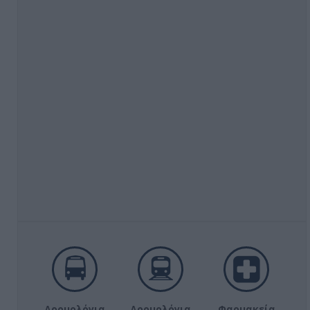
Δρομολόγια
Δρομολόγια
Φαρμακεία