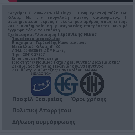
Copyright © 2006-2026 Eidisis.gr - Η ενημερωτική πύλη του
Κιλκίς. Με την επιφύλαξη παντός δικαιώματος. Η
αναδημοσίευση μέρους ή ολόκληρου άρθρου, όπως επίσης
και η αναδημοσίευση φωτογραφίας επιτρέπεται μόνο μέ
έγγραφη άδεια του εκδότη.
Τερζενίδης Νικος
Σχεδίαση και Υλοποίηση
Ταυτότητα ιστοσελίδας
Επιχείρηση Τερζενίδης Κωνσταντίνος
Μεταλλικό, Κιλκίς, 61100
ΑΦΜ: 024638641, ΔΟΥ Κιλκίς
Τηλ.: 23410 27307
Email:
eidisis@eidisis.gr
Ιδιοκτήτης/ Νόμιμος εκπρ./ Διευθυντής/ Διαχειριστής/
Δικαιούχος domain: Τερζενίδης Κωνσταντίνος
Διευθύντρια σύνταξης: Παγλαρίδου Ιωάννα
Προφίλ Εταιρείας
Όροι χρήσης
Πολιτική Απορρήτου
Δήλωση συμμόρφωσης