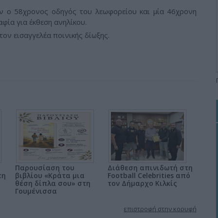
ν ο 58χρονος οδηγός του λεωφορείου και μία 46χρονη
φία για έκθεση ανηλίκου.
ον εισαγγελέα ποινικής δίωξης.
Παρουσίαση του
Διάθεση απινιδωτή στη
τη
βιβλίου «Κράτα μια
Football Celebrities από
θέση δίπλα σου» στη
τον Δήμαρχο Κιλκίς
Γουμένισσα
επιστροφή στην κορυφή