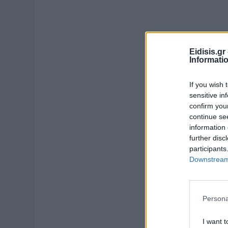
Eidisis.g
Informati
If you wish 
sensitive in
confirm you
continue se
information 
further disc
participants
Downstream 
Persona
I want t