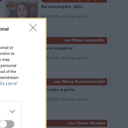
Να αποσυρθεί. Χθες.
03-08-2026 - Κανένα σχόλιο
onal
sonal or
Οίκοι ευγηρίας
ection to
24-07-2026 - Κανένα σχόλιο
ou may
 personal
out of the
 downstream
B’s List of
Ή ρούφα ή φύσα
03-08-2026 - Κανένα σχόλιο