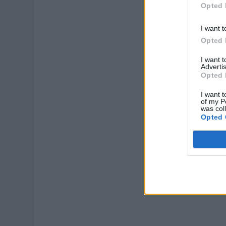
Opted 
I want t
Opted 
I want 
Advertis
Opted 
I want t
of my P
was col
Opted 