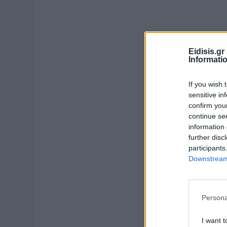
Eidisis.g
Informati
If you wish 
sensitive in
confirm you
continue se
information 
further disc
participants
Downstream 
Persona
I want t