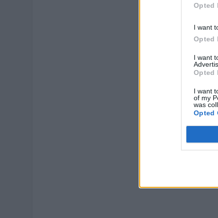
Opted 
I want t
Opted 
I want 
Advertis
Opted 
I want t
of my P
was col
Opted 