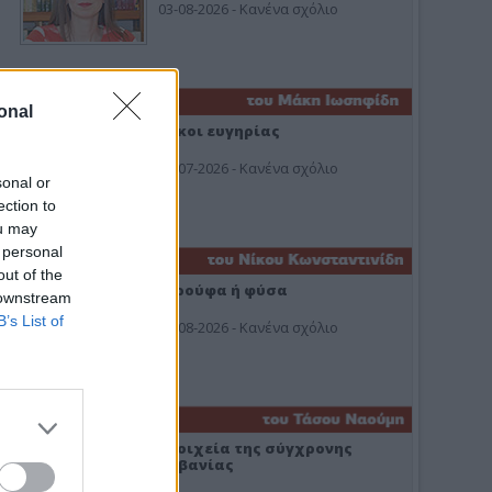
03-08-2026 - Κανένα σχόλιο
onal
Οίκοι ευγηρίας
24-07-2026 - Κανένα σχόλιο
sonal or
ection to
ou may
 personal
out of the
Ή ρούφα ή φύσα
 downstream
B’s List of
03-08-2026 - Κανένα σχόλιο
Στοιχεία της σύγχρονης
Αλβανίας