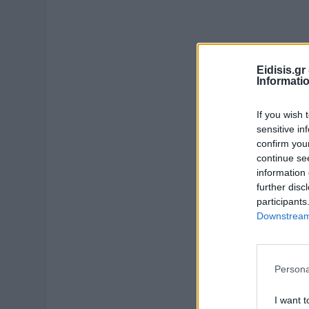
Eidisis.g
Informati
If you wish 
sensitive in
confirm you
continue se
information 
further disc
participants
Downstream 
Persona
I want t