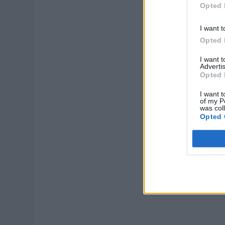
Opted 
I want t
Opted 
I want 
Advertis
Opted 
I want t
of my P
was col
Opted 