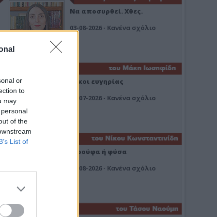
Να αποσυρθεί. Χθες.
03-08-2026 - Κανένα σχόλιο
onal
sonal or
Οίκοι ευγηρίας
ection to
24-07-2026 - Κανένα σχόλιο
ou may
 personal
out of the
 downstream
B’s List of
Ή ρούφα ή φύσα
03-08-2026 - Κανένα σχόλιο