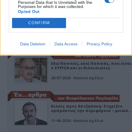
Personal Data that Is Unrelated with the
Purposes for which it was collected.
Opted Out
CONFIRM
ΑΠΟΨΕΙΣ
Data Deletion
Data Access
Privacy Policy
Εδώ Παππάς, εκεί Παππάς, που είναι
ο ΣΥΡΙΖΑ και οι Κιλκισιώτες
26-07-2026 - Κανένα σχόλιο
Κιλκίς προς Χατζηδάκη: Στηρίξτε
εμπράκτως την περιφέρεια – μειώσ…
11-06-2026 - Κανένα σχόλιο