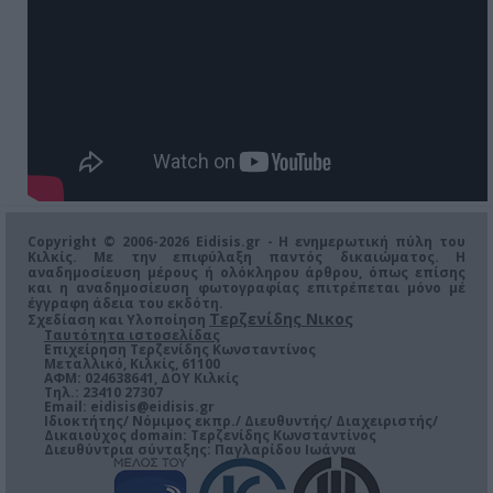
Copyright © 2006-2026 Eidisis.gr - Η ενημερωτική πύλη του
Κιλκίς. Με την επιφύλαξη παντός δικαιώματος. Η
αναδημοσίευση μέρους ή ολόκληρου άρθρου, όπως επίσης
και η αναδημοσίευση φωτογραφίας επιτρέπεται μόνο μέ
έγγραφη άδεια του εκδότη.
Τερζενίδης Νικος
Σχεδίαση και Υλοποίηση
Ταυτότητα ιστοσελίδας
Επιχείρηση Τερζενίδης Κωνσταντίνος
Μεταλλικό, Κιλκίς, 61100
ΑΦΜ: 024638641, ΔΟΥ Κιλκίς
Τηλ.: 23410 27307
Email:
eidisis@eidisis.gr
Ιδιοκτήτης/ Νόμιμος εκπρ./ Διευθυντής/ Διαχειριστής/
Δικαιούχος domain: Τερζενίδης Κωνσταντίνος
Διευθύντρια σύνταξης: Παγλαρίδου Ιωάννα