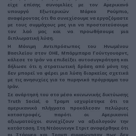
είχε επίσης συνομιλίες με τον Αμερικανό
υπουργό Εξωτερικών Μάρκο Ρούμπιο,
αναφέροντας ότι
θα συνεχίσουμε να εργαζόμαστε
με τους συμμάχους μας για να προστατεύσουμε
τον λαό μας και να προωθήσουμε μια
διπλωματική λύση
.
Η Μόνιμη Αντιπρόσωπος του Ηνωμένου
Βασιλείου στον ΟΗΕ, Μπάρμπαρα Γούντγουορντ,
κάλεσε το Ιράν να επιδείξει αυτοσυγκράτηση και
δήλωσε ότι η στρατιωτική δράση από μόνη της
δεν μπορεί να φέρει μια λύση διαρκείας σχετικά
με τις ανησυχίες για το πυρηνικό πρόγραμμα του
Ιράν.
Σε ανάρτησή του στο μέσο κοινωνικής δικτύωσης
Truth Social, ο Τραμπ ισχυρίστηκε ότι τα
αμερικανικά πλήγματα προκάλεσαν πελώριες
καταστροφές, παρότι οι Αμερικανοί
αξιωματούχοι συνεχίζουν να αξιολογούν την
κατάσταση. Στη Ντάουνινγκ Στριτ αναφέρθηκε ότι
οι Στάρμερ και Τραμπ συμφώνησαν πως δεν