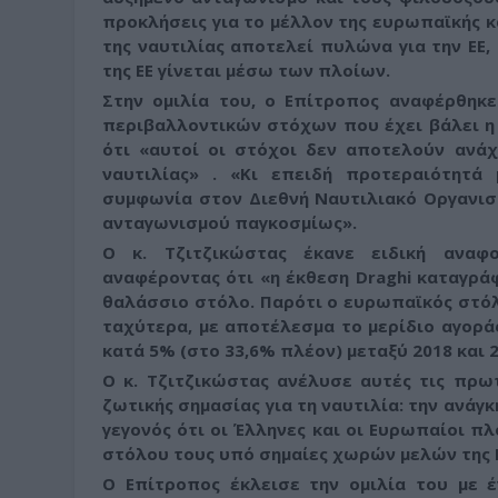
προκλήσεις για το μέλλον της ευρωπαϊκής κ
της ναυτιλίας αποτελεί πυλώνα για την ΕΕ
της ΕΕ γίνεται μέσω των πλοίων.
Στην ομιλία του, ο Επίτροπος αναφέρθηκ
περιβαλλοντικών στόχων που έχει βάλει η Ε
ότι «αυτοί οι στόχοι δεν αποτελούν ανά
ναυτιλίας»
. «Κι επειδή προτεραιότητά 
συμφωνία στον Διεθνή Ναυτιλιακό Οργανισμ
ανταγωνισμού παγκοσμίως»
.
Ο κ. Τζιτζικώστας έκανε ειδική αναφο
αναφέροντας ότι «η έκθεση Draghi καταγράφ
θαλάσσιο στόλο. Παρότι ο ευρωπαϊκός στόλ
ταχύτερα, με αποτέλεσμα το μερίδιο αγοράς
κατά 5% (στο 33,6% πλέον) μεταξύ 2018 και 2
Ο κ. Τζιτζικώστας ανέλυσε αυτές τις πρω
ζωτικής σημασίας για τη ναυτιλία: την ανά
γεγονός ότι οι Έλληνες και οι Ευρωπαίοι π
στόλου τους υπό σημαίες χωρών μελών της Ε
Ο Επίτροπος έκλεισε την ομιλία του με έ