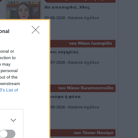
Να αποσυρθεί. Χθες.
03-08-2026 - Κανένα σχόλιο
onal
sonal or
Οίκοι ευγηρίας
ection to
24-07-2026 - Κανένα σχόλιο
ou may
 personal
out of the
 downstream
B’s List of
Ή ρούφα ή φύσα
03-08-2026 - Κανένα σχόλιο