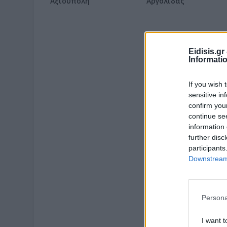
Αξιούπολη
Αργολίδας
Eidisis.g
Informati
If you wish 
sensitive in
confirm you
continue se
information 
further disc
participants
Downstream 
Persona
I want t