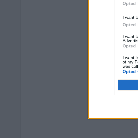
Opted 
I want t
Opted 
I want 
Advertis
Opted 
I want t
of my P
was col
Opted 