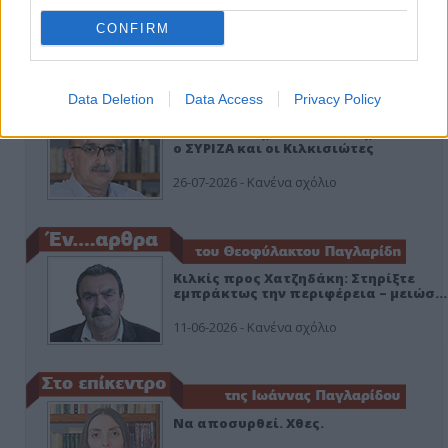
CONFIRM
ΑΠΟΨΕΙΣ
Data Deletion
Data Access
Privacy Policy
Εδώ Παππάς, εκεί Παππάς, που είναι
ο ΣΥΡΙΖΑ και οι Κιλκισιώτες
26-07-2026 - Κανένα σχόλιο
Κιλκίς προς Χατζηδάκη: Στηρίξτε
εμπράκτως την περιφέρεια – μειώσ…
11-06-2026 - Κανένα σχόλιο
Να αποσυρθεί. Χθες.