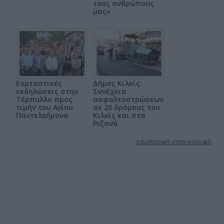
τους ανθρώπους
μας»
Εορταστικές
Δήμος Κιλκίς:
εκδηλώσεις στην
Συνέχεια
Τέρπυλλο προς
ασφαλτοστρώσεων
τιμήν του Αγίου
σε 20 δρόμους του
Παντελεήμονα
Κιλκίς και στα
Ριζανά
επιστροφή στην κορυφή