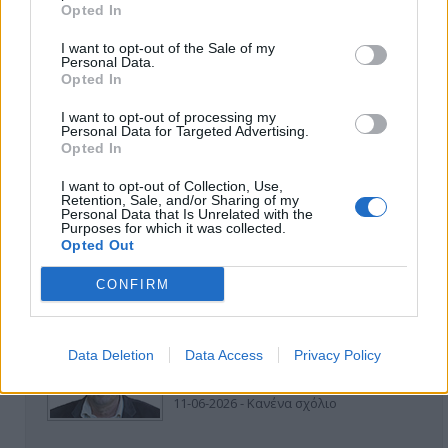
Opted In
I want to opt-out of the Sale of my
Personal Data.
Opted In
I want to opt-out of processing my
ΑΠΟΨΕΙΣ
Personal Data for Targeted Advertising.
Opted In
I want to opt-out of Collection, Use,
Retention, Sale, and/or Sharing of my
Εδώ Παππάς, εκεί Παππάς, που είναι
Personal Data that Is Unrelated with the
ο ΣΥΡΙΖΑ και οι Κιλκισιώτες
Purposes for which it was collected.
Opted Out
26-07-2026 - Κανένα σχόλιο
CONFIRM
Κιλκίς προς Χατζηδάκη: Στηρίξτε
Data Deletion
Data Access
Privacy Policy
εμπράκτως την περιφέρεια – μειώσ…
11-06-2026 - Κανένα σχόλιο