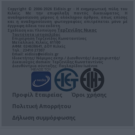
Copyright © 2006-2026 Eidisis.gr - Η ενημερωτική πύλη του
Κιλκίς. Με την επιφύλαξη παντός δικαιώματος. Η
αναδημοσίευση μέρους ή ολόκληρου άρθρου, όπως επίσης
και η αναδημοσίευση φωτογραφίας επιτρέπεται μόνο μέ
έγγραφη άδεια του εκδότη.
Τερζενίδης Νικος
Σχεδίαση και Υλοποίηση
Ταυτότητα ιστοσελίδας
Επιχείρηση Τερζενίδης Κωνσταντίνος
Μεταλλικό, Κιλκίς, 61100
ΑΦΜ: 024638641, ΔΟΥ Κιλκίς
Τηλ.: 23410 27307
Email:
eidisis@eidisis.gr
Ιδιοκτήτης/ Νόμιμος εκπρ./ Διευθυντής/ Διαχειριστής/
Δικαιούχος domain: Τερζενίδης Κωνσταντίνος
Διευθύντρια σύνταξης: Παγλαρίδου Ιωάννα
Προφίλ Εταιρείας
Όροι χρήσης
Πολιτική Απορρήτου
Δήλωση συμμόρφωσης