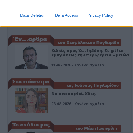
Εδώ Παππάς, εκεί Παππάς, που είναι
ο ΣΥΡΙΖΑ και οι Κιλκισιώτες
Data Deletion
Data Access
Privacy Policy
26-07-2026 - Κανένα σχόλιο
Κιλκίς προς Χατζηδάκη: Στηρίξτε
εμπράκτως την περιφέρεια – μειώσ…
11-06-2026 - Κανένα σχόλιο
Να αποσυρθεί. Χθες.
03-08-2026 - Κανένα σχόλιο