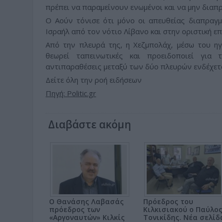
πρέπει να παραμείνουν ενωμένοι και να μην διαπ
Ο Αούν τόνισε ότι μόνο οι απευθείας διαπραγ
Ισραήλ από τον νότιο Λίβανο και στην οριστική ε
Από την πλευρά της, η Χεζμπολάχ, μέσω του ηγ
θεωρεί ταπεινωτικές και προειδοποιεί για
αντιπαραθέσεις μεταξύ των δύο πλευρών ενδέχετα
Δείτε όλη την ροή ειδήσεων
Πηγή: Politic.gr
Διαβάστε ακόμη
Ο Θανάσης Λαβασάς
Πρόεδρος του
πρόεδρος των
Κιλκισιακού ο Παύλο
«Αργοναυτών» Κιλκίς
Τονικίδης. Νέα σελίδ