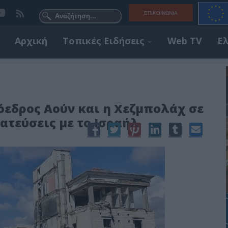
ΕΠΙΚΟΙΝΩΝΊΑ
Αρχική
Τοπικές Ειδήσεις
Web TV
Ε
όεδρος Αούν και η Χεζμπολάχ σε
ατεύσεις με το Ισραήλ