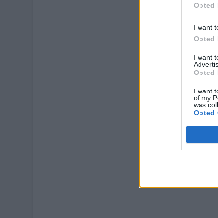
Opted 
I want t
Opted 
I want 
Advertis
Opted 
I want t
of my P
was col
Opted 