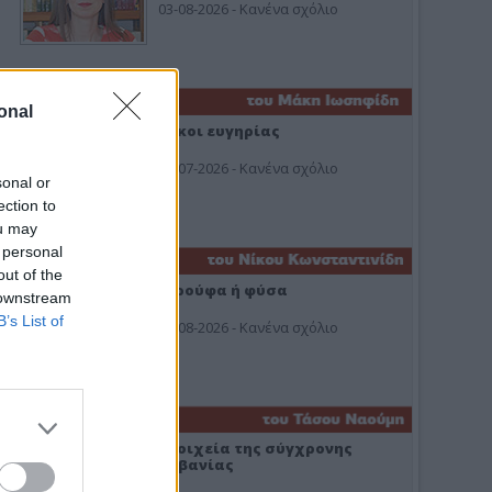
03-08-2026 - Κανένα σχόλιο
onal
Οίκοι ευγηρίας
24-07-2026 - Κανένα σχόλιο
sonal or
ection to
ou may
 personal
out of the
Ή ρούφα ή φύσα
 downstream
B’s List of
03-08-2026 - Κανένα σχόλιο
Στοιχεία της σύγχρονης
Αλβανίας