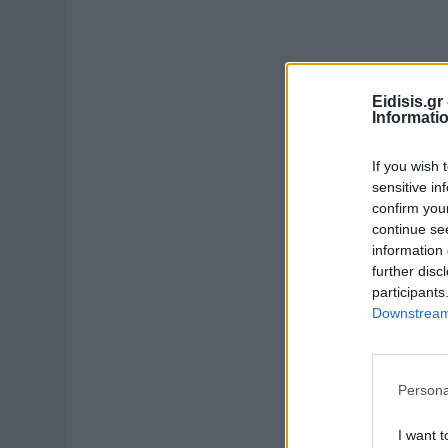
Eidisis.g
Informati
If you wish 
sensitive in
confirm you
continue se
information 
further disc
participants
Downstream 
Persona
I want t