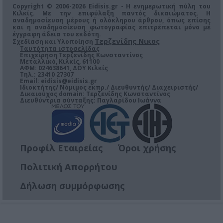
Copyright © 2006-2026 Eidisis.gr - Η ενημερωτική πύλη του
Κιλκίς. Με την επιφύλαξη παντός δικαιώματος. Η
αναδημοσίευση μέρους ή ολόκληρου άρθρου, όπως επίσης
και η αναδημοσίευση φωτογραφίας επιτρέπεται μόνο μέ
έγγραφη άδεια του εκδότη.
Τερζενίδης Νικος
Σχεδίαση και Υλοποίηση
Ταυτότητα ιστοσελίδας
Επιχείρηση Τερζενίδης Κωνσταντίνος
Μεταλλικό, Κιλκίς, 61100
ΑΦΜ: 024638641, ΔΟΥ Κιλκίς
Τηλ.: 23410 27307
Email:
eidisis@eidisis.gr
Ιδιοκτήτης/ Νόμιμος εκπρ./ Διευθυντής/ Διαχειριστής/
Δικαιούχος domain: Τερζενίδης Κωνσταντίνος
Διευθύντρια σύνταξης: Παγλαρίδου Ιωάννα
Προφίλ Εταιρείας
Όροι χρήσης
Πολιτική Απορρήτου
Δήλωση συμμόρφωσης