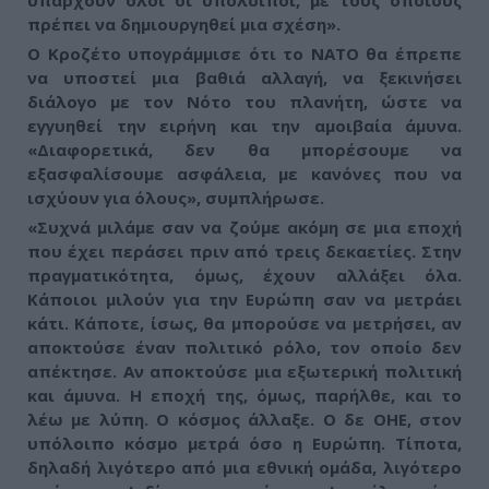
υπάρχουν όλοι οι υπόλοιποι, με τους οποίους
πρέπει να δημιουργηθεί μια σχέση».
Ο Κροζέτο υπογράμμισε ότι το ΝΑΤΟ θα έπρεπε
να υποστεί μια βαθιά αλλαγή, να ξεκινήσει
διάλογο με τον Νότο του πλανήτη, ώστε να
εγγυηθεί την ειρήνη και την αμοιβαία άμυνα.
«Διαφορετικά, δεν θα μπορέσουμε να
εξασφαλίσουμε ασφάλεια, με κανόνες που να
ισχύουν για όλους», συμπλήρωσε.
«Συχνά μιλάμε σαν να ζούμε ακόμη σε μια εποχή
που έχει περάσει πριν από τρεις δεκαετίες. Στην
πραγματικότητα, όμως, έχουν αλλάξει όλα.
Κάποιοι μιλούν για την Ευρώπη σαν να μετράει
κάτι. Κάποτε, ίσως, θα μπορούσε να μετρήσει, αν
αποκτούσε έναν πολιτικό ρόλο, τον οποίο δεν
απέκτησε. Αν αποκτούσε μια εξωτερική πολιτική
και άμυνα. Η εποχή της, όμως, παρήλθε, και το
λέω με λύπη. Ο κόσμος άλλαξε. Ο δε ΟΗΕ, στον
υπόλοιπο κόσμο μετρά όσο η Ευρώπη. Τίποτα,
δηλαδή λιγότερο από μια εθνική ομάδα, λιγότερο