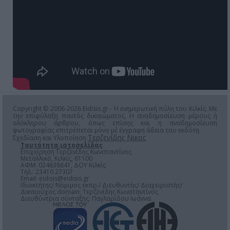
Copyright © 2006-2026 Eidisis.gr - Η ενημερωτική πύλη του Κιλκίς. Με
την επιφύλαξη παντός δικαιώματος. Η αναδημοσίευση μέρους ή
ολόκληρου άρθρου, όπως επίσης και η αναδημοσίευση
φωτογραφίας επιτρέπεται μόνο μέ έγγραφη άδεια του εκδότη.
Τερζενίδης Νικος
Σχεδίαση και Υλοποίηση
Ταυτότητα ιστοσελίδας
Επιχείρηση Τερζενίδης Κωνσταντίνος
Μεταλλικό, Κιλκίς, 61100
ΑΦΜ: 024638641, ΔΟΥ Κιλκίς
Τηλ.: 23410 27307
Email:
eidisis@eidisis.gr
Ιδιοκτήτης/ Νόμιμος εκπρ./ Διευθυντής/ Διαχειριστής/
Δικαιούχος domain: Τερζενίδης Κωνσταντίνος
Διευθύντρια σύνταξης: Παγλαρίδου Ιωάννα