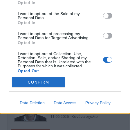
Opted In
I want to opt-out of the Sale of my
Personal Data.
Opted In
I want to opt-out of processing my
ΑΠΟΨΕΙΣ
Personal Data for Targeted Advertising.
Opted In
I want to opt-out of Collection, Use,
Retention, Sale, and/or Sharing of my
Εδώ Παππάς, εκεί Παππάς, που είναι
Personal Data that Is Unrelated with the
ο ΣΥΡΙΖΑ και οι Κιλκισιώτες
Purposes for which it was collected.
Opted Out
26-07-2026 - Κανένα σχόλιο
CONFIRM
Κιλκίς προς Χατζηδάκη: Στηρίξτε
Data Deletion
Data Access
Privacy Policy
εμπράκτως την περιφέρεια – μειώσ…
11-06-2026 - Κανένα σχόλιο