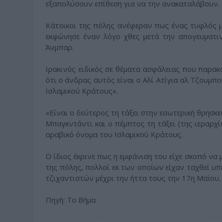
εξαπολύσουν επίθεση για να την ανακαταλάβουν.
Κάτοικοι της πόλης ανέφεραν πως ένας τυφλός μ
εκφώνησε έναν λόγο χθες μετά την απογευματι
Άνμπαρ.
Ιρακινός ειδικός σε θέματα ασφάλειας που παρακ
ότι ο άνδρας αυτός είναι ο Αλί Ατίγια αλ Τζουμπ
Ισλαμικού Κράτους».
«Είναι ο δεύτερος τη τάξει στην εσωτερική θρησκ
Μπαγκντάντι και ο πέμπτος τη τάξει (της ιεραρχ
αραβικό όνομα του Ισλαμικού Κράτους.
Ο ίδιος έκρινε πως η εμφάνιση του είχε σκοπό να
της πόλης, πολλοί εκ των οποίων είχαν ταχθεί υ
τζιχαντιστών μέχρι την ήττα τους την 17η Μαΐου.
Πηγή: Το Βήμα