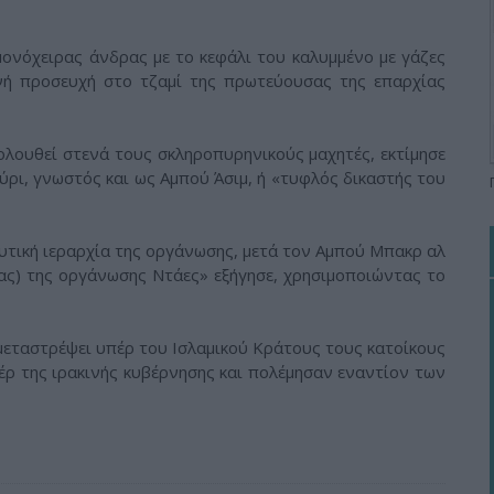
ονόχειρας άνδρας με το κεφάλι του καλυμμένο με γάζες
νή προσευχή στο τζαμί της πρωτεύουσας της επαρχίας
ολουθεί στενά τους σκληροπυρηνικούς μαχητές, εκτίμησε
ούρι, γνωστός και ως Αμπού Άσιμ, ή «τυφλός δικαστής του
ευτική ιεραρχία της οργάνωσης, μετά τον Αμπού Μπακρ αλ
ίας) της οργάνωσης Ντάες» εξήγησε, χρησιμοποιώντας το
 μεταστρέψει υπέρ του Ισλαμικού Κράτους τους κατοίκους
πέρ της ιρακινής κυβέρνησης και πολέμησαν εναντίον των