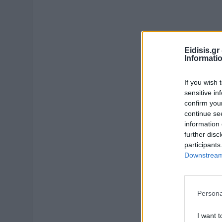
Eidisis.g
Informati
If you wish 
sensitive in
confirm you
continue se
information 
further disc
participants
Downstream 
Persona
I want t