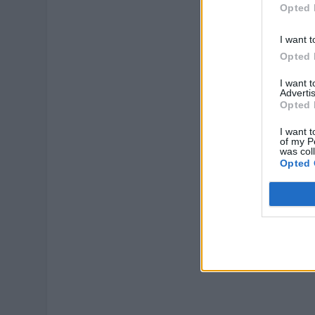
Opted 
I want t
Opted 
I want 
Advertis
Opted 
I want t
of my P
was col
Opted 