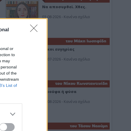
Να αποσυρθεί. Χθες.
03-08-2026 - Κανένα σχόλιο
onal
sonal or
Οίκοι ευγηρίας
ection to
24-07-2026 - Κανένα σχόλιο
ou may
 personal
out of the
 downstream
B’s List of
Ή ρούφα ή φύσα
03-08-2026 - Κανένα σχόλιο