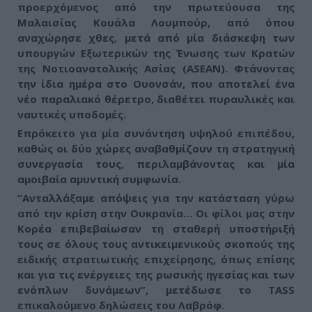
προερχόμενος από την πρωτεύουσα της
Μαλαισίας Κουάλα Λουμπούρ, από όπου
αναχώρησε χθες, μετά από μία διάσκεψη των
υπουργών Εξωτερικών της Ένωσης των Κρατών
της Νοτιοανατολικής Ασίας (ASEAN). Φτάνοντας
την ίδια ημέρα στο Ουονσάν, που αποτελεί ένα
νέο παραλιακό θέρετρο,
διαθέτει πυραυλικές και
ναυτικές υποδομές
.
Επρόκειτο για μία συνάντηση υψηλού επιπέδου,
καθώς οι δύο χώρες αναβαθμίζουν τη στρατηγική
συνεργασία τους, περιλαμβάνοντας και μία
αμοιβαία αμυντική συμφωνία.
“Ανταλλάξαμε απόψεις για την κατάσταση γύρω
από την κρίση στην Ουκρανία… Οι φίλοι μας στην
Κορέα επιβεβαίωσαν τη σταθερή υποστήριξή
τους σε όλους τους αντικειμενικούς σκοπούς της
ειδικής στρατιωτικής επιχείρησης, όπως επίσης
και για τις ενέργειες της ρωσικής ηγεσίας και των
ενόπλων δυνάμεων”, μετέδωσε το TASS
επικαλούμενο δηλώσεις του Λαβρόφ.