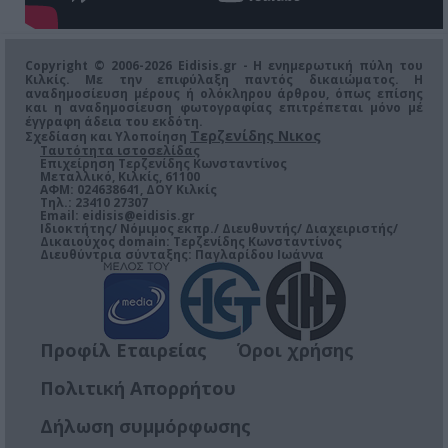
Copyright © 2006-2026 Eidisis.gr - Η ενημερωτική πύλη του
Κιλκίς. Με την επιφύλαξη παντός δικαιώματος. Η
αναδημοσίευση μέρους ή ολόκληρου άρθρου, όπως επίσης
και η αναδημοσίευση φωτογραφίας επιτρέπεται μόνο μέ
έγγραφη άδεια του εκδότη.
Τερζενίδης Νικος
Σχεδίαση και Υλοποίηση
Ταυτότητα ιστοσελίδας
Επιχείρηση Τερζενίδης Κωνσταντίνος
Μεταλλικό, Κιλκίς, 61100
ΑΦΜ: 024638641, ΔΟΥ Κιλκίς
Τηλ.: 23410 27307
Email:
eidisis@eidisis.gr
Ιδιοκτήτης/ Νόμιμος εκπρ./ Διευθυντής/ Διαχειριστής/
Δικαιούχος domain: Τερζενίδης Κωνσταντίνος
Διευθύντρια σύνταξης: Παγλαρίδου Ιωάννα
Προφίλ Εταιρείας
Όροι χρήσης
Πολιτική Απορρήτου
Δήλωση συμμόρφωσης