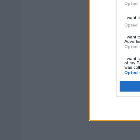
Opted 
I want t
Opted 
I want 
Advertis
Opted 
I want t
of my P
was col
Opted 