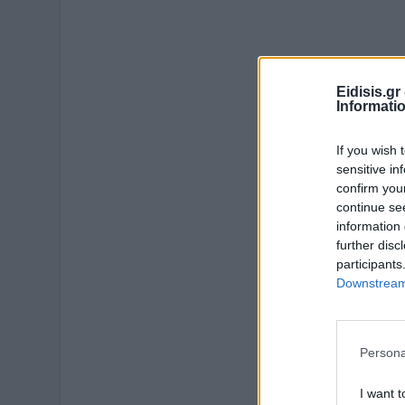
Eidisis.g
Informati
If you wish 
sensitive in
confirm you
continue se
information 
further disc
participants
Downstream 
Persona
I want t