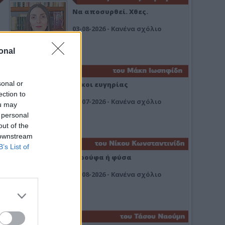
Να αποσυρθεί. Χθες.
03-08-2026 - Κανένα σχόλιο
onal
sonal or
Οίκοι ευγηρίας
ection to
24-07-2026 - Κανένα σχόλιο
ou may
 personal
out of the
 downstream
B’s List of
Ή ρούφα ή φύσα
03-08-2026 - Κανένα σχόλιο