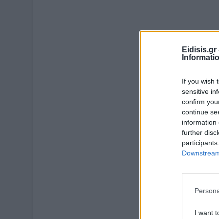
Eidisis.g
Informati
If you wish 
sensitive in
confirm you
continue se
information 
further disc
participants
Downstream 
Persona
I want t