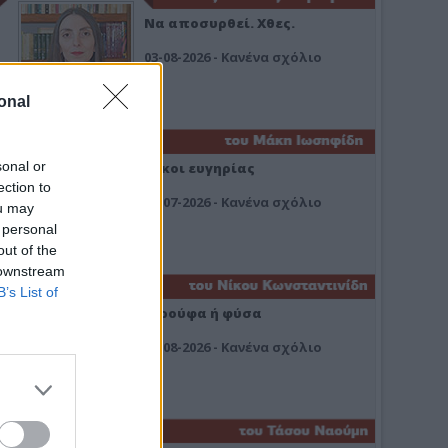
Να αποσυρθεί. Χθες.
03-08-2026 - Κανένα σχόλιο
onal
sonal or
Οίκοι ευγηρίας
ection to
24-07-2026 - Κανένα σχόλιο
ou may
 personal
out of the
 downstream
B’s List of
Ή ρούφα ή φύσα
03-08-2026 - Κανένα σχόλιο