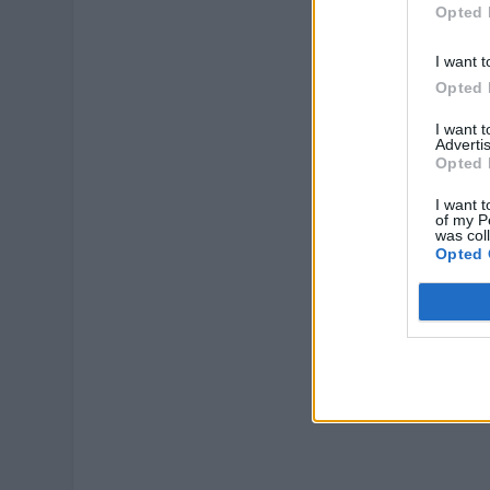
Opted 
I want t
Opted 
I want 
Advertis
Opted 
I want t
of my P
was col
Opted 