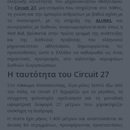
ελληνικής κοινότητας του μηχανοκίνητου αθλητισμού.
Το
Circuit 27
, μια εταιρεία που στηρίζεται στο πάθος,
τη γνώση και την εμπειρία ανθρώπων με βαθιά σχέση με
το motorsport, με τη στήριξη της
ALUMIL
και
συνεργασίες με διεθνώς αναγνωρισμένα brands όπως η
Red Bull, βρίσκεται στην πρώτη γραμμή της ανάπτυξης
και της διεθνούς προβολής του ελληνικού
μηχανοκίνητου αθλητισμού, δημιουργώντας τις
προϋποθέσεις ώστε η Ελλάδα να καθιερωθεί ως ένας
σημαντικός προορισμός στο καλεντάρι κορυφαίων
διεθνών διοργανώσεων.
Η ταυτότητα του Circuit 27
Στο Λάκκωμα Θεσσαλονίκης, λίγα μόλις λεπτά έξω από
την πόλη, το Circuit 27 ξεχωρίζει για το μέγεθος, τη
σύγχρονη φιλοσοφία σχεδιασμού και τη μοναδική
υψομετρική διαφορά 27 μέτρων που χαρακτηρίζει
ολόκληρη τη διαδρομή.
Η πίστα έχει μήκος 1.400 μέτρων και αναπτύσσεται σε
έκταση 80 στρεμμάτων, προσφέροντας εγκαταστάσεις