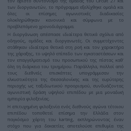
τον άριστο συντονισμό της ομάδας του Circuit 27 και
των διοργανωτών, το πρόγραμμα εξελίχθηκε ομαλά και
όλες οι επίσημες αγωνιστικές διαδικασίες
ολοκληρώθηκαν κανονικά και σύμφωνα με το
προβλεπόμενο χρονοδιάγραμμα.
Η διοργάνωση απέσπασε ιδιαίτερα θετικά σχόλια από
οδηγούς, ομάδες και διοργανωτές. Οι συμμετέχοντες
στάθηκαν ιδιαίτερα θετικά στη ροή και τον χαρακτήρα
της χάραξης, το υψηλό επίπεδο των εγκαταστάσεων και
τον επαγγελματισμό του προσωπικού της πίστας καθ’
όλη τη διάρκεια του τριημέρου. Παράλληλα, πολλοί από
τους διεθνείς επισκέπτες υπογράμμισαν την
ελκυστικότητα της Θεσσαλονίκης και της ευρύτερης
περιοχής ως ταξιδιωτικού προορισμού, συνδυάζοντας
αγωνιστική δράση υψηλού επιπέδου με μια μοναδική
εμπειρία φιλοξενίας.
Η επιτυχημένη φιλοξενία ενός διεθνούς αγώνα τέτοιου
επιπέδου τοποθετεί επίσημα την Ελλάδα στον
παγκόσμιο χάρτη του karting, εκπληρώνοντας έναν
στόχο που για δεκαετίες αποτελούσε επιθυμία της