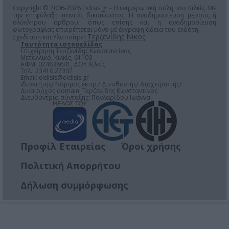
Copyright © 2006-2026 Eidisis.gr - Η ενημερωτική πύλη του Κιλκίς. Με
την επιφύλαξη παντός δικαιώματος. Η αναδημοσίευση μέρους ή
ολόκληρου άρθρου, όπως επίσης και η αναδημοσίευση
φωτογραφίας επιτρέπεται μόνο μέ έγγραφη άδεια του εκδότη.
Τερζενίδης Νικος
Σχεδίαση και Υλοποίηση
Ταυτότητα ιστοσελίδας
Επιχείρηση Τερζενίδης Κωνσταντίνος
Μεταλλικό, Κιλκίς, 61100
ΑΦΜ: 024638641, ΔΟΥ Κιλκίς
Τηλ.: 23410 27307
Email:
eidisis@eidisis.gr
Ιδιοκτήτης/ Νόμιμος εκπρ./ Διευθυντής/ Διαχειριστής/
Δικαιούχος domain: Τερζενίδης Κωνσταντίνος
Διευθύντρια σύνταξης: Παγλαρίδου Ιωάννα
Προφίλ Εταιρείας
Όροι χρήσης
Πολιτική Απορρήτου
Δήλωση συμμόρφωσης