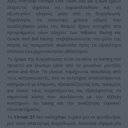
AMG Petronas Formula One Team όσο και η Audi έχουν
δεσμευτεί δημόσια να παρακολουθούν και να
αξιολογούν οδηγούς μέσα από τη διοργάνωση.
Παράλληλα, τα τελευταία χρόνια οδηγοί που
αναδείχθηκαν μέσω του θεσμού έχουν ενταχθεί στα
προγράμματα νέων οδηγών των Williams Racing και
Oracle Red Bull Racing, επιβεβαιώνοντας τον ρόλο της
σειράς ως πραγματικό σκαλοπάτι προς τα υψηλότερα
επίπεδα του μηχανοκίνητου αθλητισμού.
Το όραμα της διοργάνωσης είναι να κάνει το karting πιο
προσιτό και βιώσιμο μέσα από το μοναδικό μοντέλο
arrive-and-drive. Τα chassis παρέχονται απευθείας από
τους κατασκευαστές, ενώ οι κινητήρες αναδιανέμονται
καθημερινά με κλήρωση, εξασφαλίζοντας ίσες ευκαιρίες
για όλους τους συμμετέχοντες και εξαλείφοντας τα
σημαντικά κόστη που συνδέονται με την εξέλιξη
κινητήρων, το tuning και την αναζήτηση τεχνικού
πλεονεκτήματος.
Το
Circuit 27
δεν επιλέχθηκε τυχαία για να φιλοξενήσει
μια τόσο απαιτητική διοργάνωση. Αποτελεί σήμερα μία