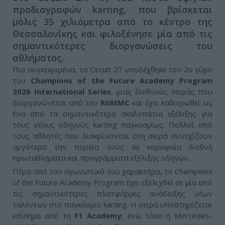
προδιαγραφών karting, που βρίσκεται
μόλις 35 χιλιόμετρα από το κέντρο της
Θεσσαλονίκης και φιλοξένησε μία από τις
σημαντικότερες διοργανώσεις του
αθλήματος.
Πιο συγκεκριμένα, το Circuit 27 υποδέχθηκε τον 2ο γύρο
του
Champions
of
the
Future
Academy
Program
2026
International
Series
, μιας διεθνούς σειράς που
διοργανώνεται από την
RGMMC
και έχει καθιερωθεί ως
ένα από τα σημαντικότερα σκαλοπάτια εξέλιξης για
τους νέους οδηγούς karting παγκοσμίως. Πολλοί από
τους αθλητές που διακρίνονται στη σειρά συνεχίζουν
αργότερα την πορεία τους σε κορυφαία διεθνή
πρωταθλήματα και προγράμματα εξέλιξης οδηγών.
Πέρα από τον αγωνιστικό του χαρακτήρα, το Champions
of the Future Academy Program έχει εξελιχθεί σε μία από
τις σημαντικότερες πλατφόρμες ανάδειξης νέων
ταλέντων στο παγκόσμιο karting. Η σειρά υποστηρίζεται
επίσημα από τη
F1
Academy
, ενώ τόσο η Mercedes-