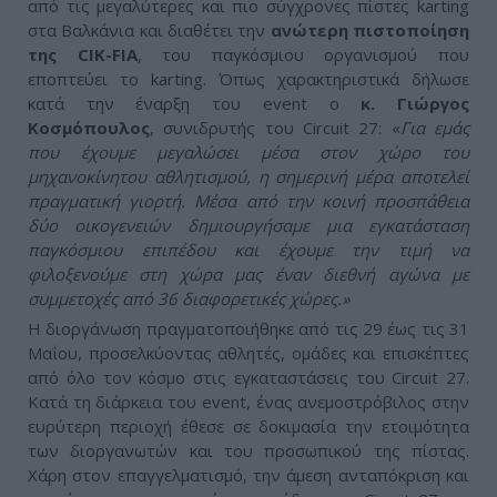
από τις μεγαλύτερες και πιο σύγχρονες πίστες karting
στα Βαλκάνια και διαθέτει την
ανώτερη πιστοποίηση
της
CIK-
FIA
, του παγκόσμιου οργανισμού που
εποπτεύει το karting. Όπως χαρακτηριστικά δήλωσε
κατά την έναρξη του event ο
κ. Γιώργος
Κοσμόπουλος
, συνιδρυτής του Circuit 27: «
Για εμάς
που έχουμε μεγαλώσει μέσα στον χώρο του
μηχανοκίνητου αθλητισμού, η σημερινή μέρα αποτελεί
πραγματική γιορτή. Μέσα από την κοινή προσπάθεια
δύο οικογενειών δημιουργήσαμε μια εγκατάσταση
παγκόσμιου επιπέδου και έχουμε την τιμή να
φιλοξενούμε στη χώρα μας έναν διεθνή αγώνα με
συμμετοχές από 36 διαφορετικές χώρες.»
Η διοργάνωση πραγματοποιήθηκε από τις 29 έως τις 31
Μαΐου, προσελκύοντας αθλητές, ομάδες και επισκέπτες
από όλο τον κόσμο στις εγκαταστάσεις του Circuit 27.
Κατά τη διάρκεια του event, ένας ανεμοστρόβιλος στην
ευρύτερη περιοχή έθεσε σε δοκιμασία την ετοιμότητα
των διοργανωτών και του προσωπικού της πίστας.
Χάρη στον επαγγελματισμό, την άμεση ανταπόκριση και