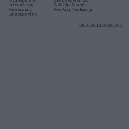
σταθερά στο
Θεσσαλονίκη (27-
πλευρό της
7-2026) / Μικρές
Κυπριακής
Αγγελίες / eidisis.gr
Δημοκρατίας
επιστροφή στην κορυφή