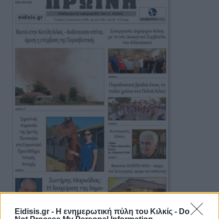
Eidisis.gr - Η ενημερωτική πύλη του Κιλκίς -
Do
Πρωινή 5-8-2026