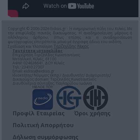
Copyright © 2006-2026 Eidisis.gr - Η ενημερωτική πύλη του Κιλκίς. Με
την επιφύλαξη παντός δικαιώματος. Η αναδημοσίευση μέρους ή
ολόκληρου άρθρου, όπως επίσης και η αναδημοσίευση
φωτογραφίας επιτρέπεται μόνο μέ έγγραφη άδεια του εκδότη.
Τερζενίδης Νικος
Σχεδίαση και Υλοποίηση
Ταυτότητα ιστοσελίδας
Επιχείρηση Τερζενίδης Κωνσταντίνος
Μεταλλικό, Κιλκίς, 61100
ΑΦΜ: 024638641, ΔΟΥ Κιλκίς
Τηλ.: 23410 27307
Email:
eidisis@eidisis.gr
Ιδιοκτήτης/ Νόμιμος εκπρ./ Διευθυντής/ Διαχειριστής/
Δικαιούχος domain: Τερζενίδης Κωνσταντίνος
Διευθύντρια σύνταξης: Παγλαρίδου Ιωάννα
Προφίλ Εταιρείας
Όροι χρήσης
Πολιτική Απορρήτου
Δήλωση συμμόρφωσης