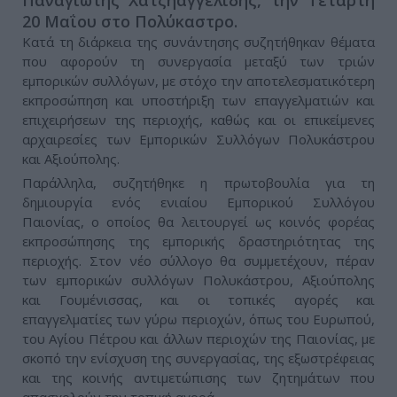
Παναγιώτης Χατζηαγγελίδης, την Τετάρτη
20 Μαΐου στο Πολύκαστρο.
Κατά τη διάρκεια της συνάντησης συζητήθηκαν θέματα
που αφορούν τη συνεργασία μεταξύ των τριών
εμπορικών συλλόγων, με στόχο την αποτελεσματικότερη
εκπροσώπηση και υποστήριξη των επαγγελματιών και
επιχειρήσεων της περιοχής, καθώς και οι επικείμενες
αρχαιρεσίες των Εμπορικών Συλλόγων Πολυκάστρου
και Αξιούπολης.
Παράλληλα, συζητήθηκε η πρωτοβουλία για τη
δημιουργία ενός ενιαίου Εμπορικού Συλλόγου
Παιονίας, ο οποίος θα λειτουργεί ως κοινός φορέας
εκπροσώπησης της εμπορικής δραστηριότητας της
περιοχής. Στον νέο σύλλογο θα συμμετέχουν, πέραν
των εμπορικών συλλόγων Πολυκάστρου, Αξιούπολης
και Γουμένισσας, και οι τοπικές αγορές και
επαγγελματίες των γύρω περιοχών, όπως του Ευρωπού,
του Αγίου Πέτρου και άλλων περιοχών της Παιονίας, με
σκοπό την ενίσχυση της συνεργασίας, της εξωστρέφειας
και της κοινής αντιμετώπισης των ζητημάτων που