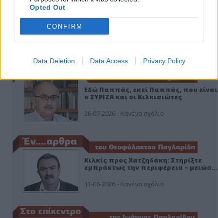
Opted Out
CONFIRM
ΑΠΟΨΕΙΣ
Data Deletion
Data Access
Privacy Policy
Εδώ Παππάς, εκεί Παππάς, που είναι
ο ΣΥΡΙΖΑ και οι Κιλκισιώτες
26-07-2026 - Κανένα σχόλιο
Κιλκίς προς Χατζηδάκη: Στηρίξτε
εμπράκτως την περιφέρεια – μειώσ…
11-06-2026 - Κανένα σχόλιο