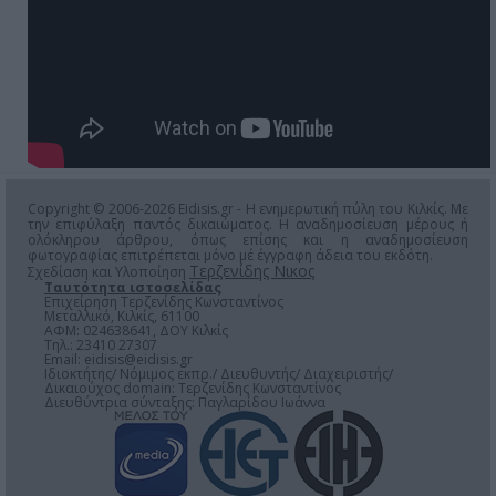
Copyright © 2006-2026 Eidisis.gr - Η ενημερωτική πύλη του Κιλκίς. Με
την επιφύλαξη παντός δικαιώματος. Η αναδημοσίευση μέρους ή
ολόκληρου άρθρου, όπως επίσης και η αναδημοσίευση
φωτογραφίας επιτρέπεται μόνο μέ έγγραφη άδεια του εκδότη.
Τερζενίδης Νικος
Σχεδίαση και Υλοποίηση
Ταυτότητα ιστοσελίδας
Επιχείρηση Τερζενίδης Κωνσταντίνος
Μεταλλικό, Κιλκίς, 61100
ΑΦΜ: 024638641, ΔΟΥ Κιλκίς
Τηλ.: 23410 27307
Email:
eidisis@eidisis.gr
Ιδιοκτήτης/ Νόμιμος εκπρ./ Διευθυντής/ Διαχειριστής/
Δικαιούχος domain: Τερζενίδης Κωνσταντίνος
Διευθύντρια σύνταξης: Παγλαρίδου Ιωάννα