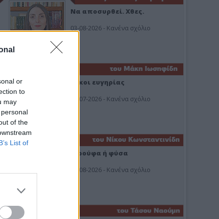
Να αποσυρθεί. Χθες.
03-08-2026 - Κανένα σχόλιο
onal
sonal or
Οίκοι ευγηρίας
ection to
24-07-2026 - Κανένα σχόλιο
ou may
 personal
out of the
 downstream
B’s List of
Ή ρούφα ή φύσα
03-08-2026 - Κανένα σχόλιο