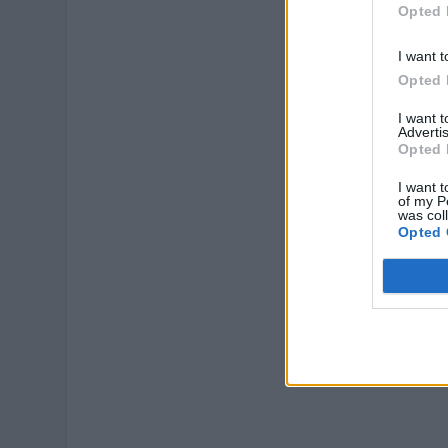
Opted 
I want t
Opted 
I want 
Advertis
Opted 
I want t
of my P
was col
Opted 