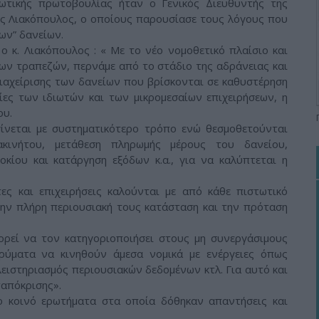
ερωτικής πρωτοβουλίας ήταν ο Γενικός Διευθυντής της
ιος Λιακόπουλος, ο οποίους παρουσίασε τους λόγους που
ων” δανείων.
ο κ. Λιακόπουλος : « Με το νέο νομοθετικό πλαίσιο και
ων τραπεζών, περνάμε από το στάδιο της αδράνειας και
διαχείρισης των δανείων που βρίσκονται σε καθυστέρηση
ίες των ιδιωτών και των μικρομεσαίων επιχειρήσεων, η
ου.
ίνεται με συστηματικότερο τρόπο ενώ θεσμοθετούνται
κινήτου, μετάθεση πληρωμής μέρους του δανείου,
οκίου και κατάργηση εξόδων κ.α., για να καλύπτεται η
τες και επιχειρήσεις καλούνται με από κάθε πιστωτικό
την πλήρη περιουσιακή τους κατάσταση και την πρόταση
ορεί να τον κατηγοριοποιήσει στους μη συνεργάσιμους
ρύματα να κινηθούν άμεσα νομικά με ενέργειες όπως
λειστηριασμός περιουσιακών δεδομένων κτλ. Για αυτό και
ταπόκρισης».
 κοινό ερωτήματα στα οποία δόθηκαν απαντήσεις και