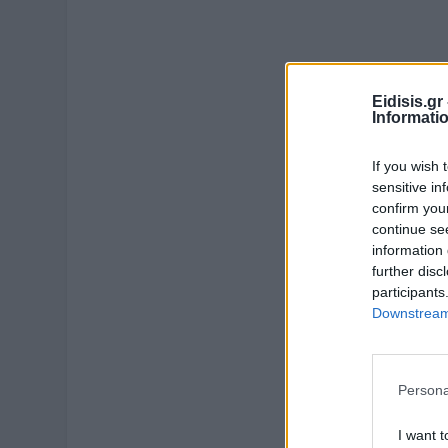
Eidisis.g
Informati
If you wish 
sensitive in
confirm you
continue se
information 
further disc
participants
Downstream 
Persona
I want t