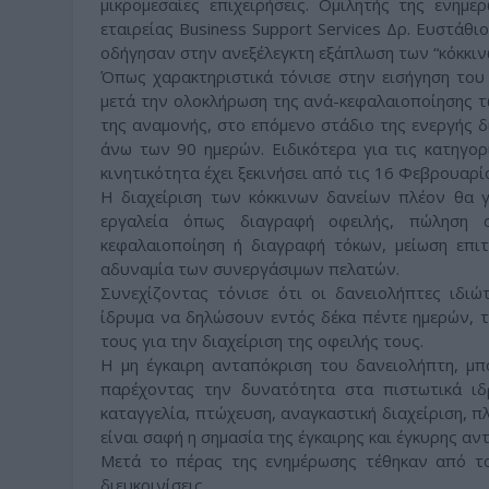
μικρομεσαίες επιχειρήσεις. Ομιλητής της ενημ
εταιρείας Business Support Services Δρ. Ευστάθ
οδήγησαν στην ανεξέλεγκτη εξάπλωση των “κόκκιν
Όπως χαρακτηριστικά τόνισε στην εισήγηση του 
μετά την ολοκλήρωση της ανά-κεφαλαιοποίησης τ
της αναμονής, στο επόμενο στάδιο της ενεργής 
άνω των 90 ημερών. Ειδικότερα για τις κατηγορ
κινητικότητα έχει ξεκινήσει από τις 16 Φεβρουαρί
Η διαχείριση των κόκκινων δανείων πλέον θα γ
εργαλεία όπως διαγραφή οφειλής, πώληση α
κεφαλαιοποίηση ή διαγραφή τόκων, μείωση επιτ
αδυναμία των συνεργάσιμων πελατών.
Συνεχίζοντας τόνισε ότι οι δανειολήπτες ιδιώ
ίδρυμα να δηλώσουν εντός δέκα πέντε ημερών, 
τους για την διαχείριση της οφειλής τους.
Η μη έγκαιρη ανταπόκριση του δανειολήπτη, μπ
παρέχοντας την δυνατότητα στα πιστωτικά ιδ
καταγγελία, πτώχευση, αναγκαστική διαχείριση, π
είναι σαφή η σημασία της έγκαιρης και έγκυρης αν
Μετά το πέρας της ενημέρωσης τέθηκαν από το
διευκρινίσεις.