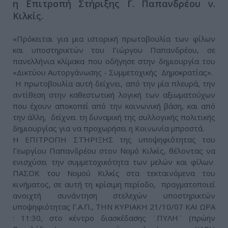
η Επιτροπή Στήριξης Γ. Παπανδρέου ν.
Κιλκίς.
«Πρόκειται για μια ιστορική πρωτοβουλία των φίλων
και υποστηρικτών του Γιώργου Παπανδρέου, σε
πανελλήνια κλίμακα που οδήγησε στην δημιουργία του
«Δικτύου Αυτοργάνωσης - Συμμετοχικής Δημοκρατίας».
Η πρωτοβουλία αυτή δείχνει, από την μία πλευρά, την
αντίθεση στην καθεστωτική λογική των αξιωματούχων
που έχουν αποκοπεί από την κοινωνική βάση, και από
την άλλη, δείχνει τη δυναμική της συλλογικής πολιτικής
δημιουργίας για να προχωρήσει η Κοινωνία μπροστά.
Η ΕΠΙΤΡΟΠΗ ΣΤΉΡΙΞΗΣ της υποψηφιότητας του
Γεωργίου Παπανδρέου στον Νομό Κιλκίς, θέλοντας να
ενισχύσει την συμμετοχικότητα των μελών και φίλων
ΠΑΣΟΚ του Νομού Κιλκίς στα τεκταινόμενα του
κινήματος, σε αυτή τη κρίσιμη περίοδο, πραγματοποιεί
ανοιχτή συνάντηση στελεχών υποστηρικτών
υποψηφιότητας Γ.Α.Π., ΤΗΝ ΚΥΡΙΑΚΗ 21/10/07 ΚΑΙ ΩΡΑ
: 11:30, στο κέντρο διασκέδασης ¨ΠΥΛΗ¨ (πρώην