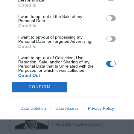
Opted In
I want to opt-out of the Sale of my
Personal Data.
Opted In
I want to opt-out of processing my
Personal Data for Targeted Advertising.
ΑΠΟΨΕΙΣ
Opted In
I want to opt-out of Collection, Use,
Retention, Sale, and/or Sharing of my
Εδώ Παππάς, εκεί Παππάς, που είναι
Personal Data that Is Unrelated with the
Purposes for which it was collected.
ο ΣΥΡΙΖΑ και οι Κιλκισιώτες
Opted Out
26-07-2026 - Κανένα σχόλιο
CONFIRM
Data Deletion
Data Access
Privacy Policy
Κιλκίς προς Χατζηδάκη: Στηρίξτε
εμπράκτως την περιφέρεια – μειώσ…
11-06-2026 - Κανένα σχόλιο