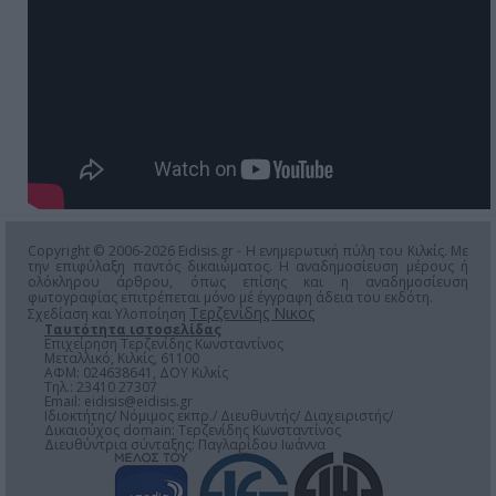
Copyright © 2006-2026 Eidisis.gr - Η ενημερωτική πύλη του Κιλκίς. Με
την επιφύλαξη παντός δικαιώματος. Η αναδημοσίευση μέρους ή
ολόκληρου άρθρου, όπως επίσης και η αναδημοσίευση
φωτογραφίας επιτρέπεται μόνο μέ έγγραφη άδεια του εκδότη.
Τερζενίδης Νικος
Σχεδίαση και Υλοποίηση
Ταυτότητα ιστοσελίδας
Επιχείρηση Τερζενίδης Κωνσταντίνος
Μεταλλικό, Κιλκίς, 61100
ΑΦΜ: 024638641, ΔΟΥ Κιλκίς
Τηλ.: 23410 27307
Email:
eidisis@eidisis.gr
Ιδιοκτήτης/ Νόμιμος εκπρ./ Διευθυντής/ Διαχειριστής/
Δικαιούχος domain: Τερζενίδης Κωνσταντίνος
Διευθύντρια σύνταξης: Παγλαρίδου Ιωάννα