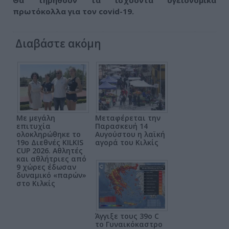
Θα τηρηθούν τα ισχύοντα υγειονομικά
πρωτόκολλα για τον covid-19.
Διαβάστε ακόμη
Με μεγάλη
Μεταφέρεται την
επιτυχία
Παρασκευή 14
ολοκληρώθηκε το
Αυγούστου η λαϊκή
19ο Διεθνές KILKIS
αγορά του Κιλκίς
CUP 2026. Αθλητές
και αθλήτριες από
9 χώρες έδωσαν
δυναμικό «παρών»
στο Κιλκίς
Άγγιξε τους 39ο C
το Γυναικόκαστρο