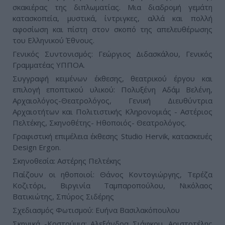
σκακιέρας της διπλωµατίας. Μια διαδροµή γεµάτη
κατασκοπεία, µυστικά, ίντριγκες, αλλά και πολλή
αφοσίωση και πίστη στον σκοπό της απελευθέρωσης
του Ελληνικού Έθνους.
Γενικός Συντονισµός: Γεώργιος Διδασκάλου, Γενικός
Γραµµατέας ΥΠΠΟΑ.
Συγγραφή κειµένων έκθεσης, θεατρικού έργου και
επιλογή εποπτικού υλικού: Πολυξένη Αδάµ Βελένη,
Αρχαιολόγος-Θεατρολόγος, Γενική Διευθύντρια
Αρχαιοτήτων και Πολιτιστικής Κληρονοµιάς - Αστέριος
Πελτέκης, Σκηνοθέτης- Ηθοποιός- Θεατρολόγος.
Γραφιστική επιµέλεια έκθεσης Studio Hervik, κατασκευές
Design Ergon.
Σκηνοθεσία: Αστέρης Πελτέκης
Παίζουν οι ηθοποιοί: Θάνος Κοντογιώργης, Τερέζα
Κοζιτόρι, Βιργινία Ταμπαροπούλου, Νικόλαος
Βατικιώτης, Σπύρος Σιδέρης
Σχεδιασμός Φωτισμού: Ευήνα Βασιλακόπουλου
Σκηνικά -Κοστούμια: Αλεξάνδρα Σιάφκου, Αριστοτέλης