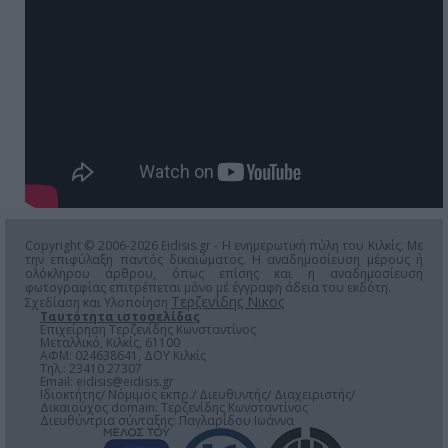
Copyright © 2006-2026 Eidisis.gr - Η ενημερωτική πύλη του Κιλκίς. Με
την επιφύλαξη παντός δικαιώματος. Η αναδημοσίευση μέρους ή
ολόκληρου άρθρου, όπως επίσης και η αναδημοσίευση
φωτογραφίας επιτρέπεται μόνο μέ έγγραφη άδεια του εκδότη.
Τερζενίδης Νικος
Σχεδίαση και Υλοποίηση
Ταυτότητα ιστοσελίδας
Επιχείρηση Τερζενίδης Κωνσταντίνος
Μεταλλικό, Κιλκίς, 61100
ΑΦΜ: 024638641, ΔΟΥ Κιλκίς
Τηλ.: 23410 27307
Email:
eidisis@eidisis.gr
Ιδιοκτήτης/ Νόμιμος εκπρ./ Διευθυντής/ Διαχειριστής/
Δικαιούχος domain: Τερζενίδης Κωνσταντίνος
Διευθύντρια σύνταξης: Παγλαρίδου Ιωάννα