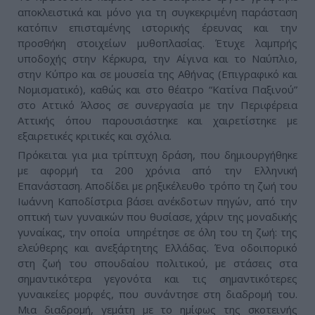
αποκλειστικά και μόνο για τη συγκεκριμένη παράσταση
κατόπιν επισταμένης ιστορικής έρευνας και την
προσθήκη στοιχείων μυθοπλασίας. Έτυχε λαμπρής
υποδοχής στην Κέρκυρα, την Αίγινα και το Ναύπλιο,
στην Κύπρο και σε μουσεία της Αθήνας (Επιγραφικό και
Νομισματικό), καθώς και στο θέατρο “Κατίνα Παξινού”
στο Αττικό Άλσος σε συνεργασία με την Περιφέρεια
Αττικής όπου παρουσιάστηκε και χαιρετίστηκε με
εξαιρετικές κριτικές και σχόλια.
Πρόκειται για μια τρίπτυχη δράση, που δημιουργήθηκε
µε αφορµή τα 200 χρόνια από την Ελληνική
Επανάσταση. Αποδίδει με ρηξικέλευθο τρόπο τη ζωή του
Ιωάννη Καποδίστρια βάσει ανέκδοτων πηγών, από την
οπτική των γυναικών που θυσίασε, χάριν της μοναδικής
γυναίκας, την οποία υπηρέτησε σε όλη του τη ζωή: της
ελεύθερης και ανεξάρτητης Ελλάδας. Ένα οδοιπορικό
στη ζωή του σπουδαίου πολιτικού, µε στάσεις στα
σηµαντικότερα γεγονότα και τις σηµαντικότερες
γυναικείες µορφές, που συνάντησε στη διαδροµή του.
Μια διαδροµή, γεµάτη µε το ηµίφως της σκοτεινής