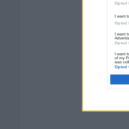
Opted 
I want t
Opted 
I want 
Advertis
Opted 
I want t
of my P
was col
Opted 