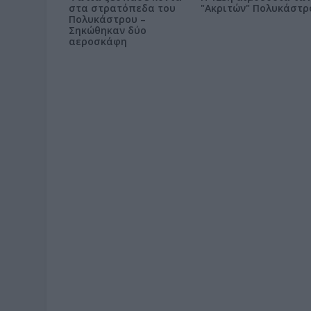
στα στρατόπεδα του
"Ακριτών" Πολυκάστρ
Πολυκάστρου –
Σηκώθηκαν δύο
αεροσκάφη