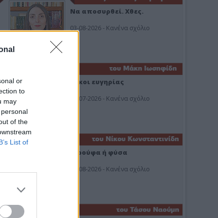
Να αποσυρθεί. Χθες.
03-08-2026 - Κανένα σχόλιο
onal
sonal or
Οίκοι ευγηρίας
ection to
24-07-2026 - Κανένα σχόλιο
ou may
 personal
out of the
 downstream
B’s List of
Ή ρούφα ή φύσα
03-08-2026 - Κανένα σχόλιο