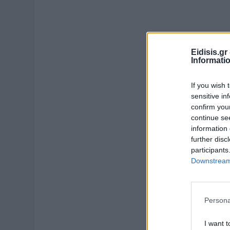
Eidisis.g
Informati
If you wish 
sensitive in
confirm you
continue se
information 
further disc
participants
Downstream 
Persona
I want t