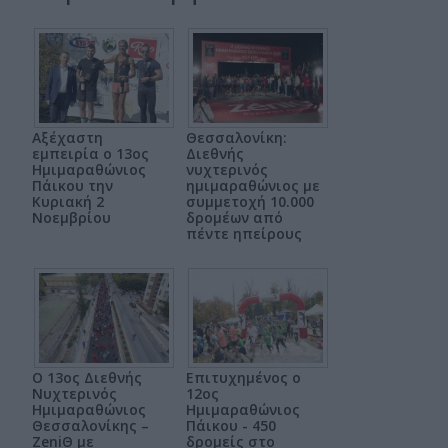
Αξέχαστη
Θεσσαλονίκη:
εμπειρία ο 13ος
Διεθνής
Ημιμαραθώνιος
νυχτερινός
Πάικου την
ημιμαραθώνιος με
Κυριακή 2
συμμετοχή 10.000
Νοεμβρίου
δρομέων από
πέντε ηπείρους
Ο 13ος Διεθνής
Επιτυχημένος ο
Νυχτερινός
12ος
Ημιμαραθώνιος
Ημιμαραθώνιος
Θεσσαλονίκης –
Πάικου - 450
ZeniΘ με
δρομείς στο