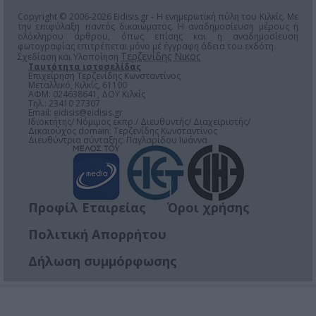
Copyright © 2006-2026 Eidisis.gr - Η ενημερωτική πύλη του Κιλκίς. Με
την επιφύλαξη παντός δικαιώματος. Η αναδημοσίευση μέρους ή
ολόκληρου άρθρου, όπως επίσης και η αναδημοσίευση
φωτογραφίας επιτρέπεται μόνο μέ έγγραφη άδεια του εκδότη.
Τερζενίδης Νικος
Σχεδίαση και Υλοποίηση
Ταυτότητα ιστοσελίδας
Επιχείρηση Τερζενίδης Κωνσταντίνος
Μεταλλικό, Κιλκίς, 61100
ΑΦΜ: 024638641, ΔΟΥ Κιλκίς
Τηλ.: 23410 27307
Email:
eidisis@eidisis.gr
Ιδιοκτήτης/ Νόμιμος εκπρ./ Διευθυντής/ Διαχειριστής/
Δικαιούχος domain: Τερζενίδης Κωνσταντίνος
Διευθύντρια σύνταξης: Παγλαρίδου Ιωάννα
Προφίλ Εταιρείας
Όροι χρήσης
Πολιτική Απορρήτου
Δήλωση συμμόρφωσης