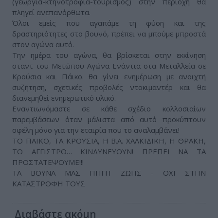
(γεωργία-κτηνοτροφία-τουρισμός) στην περιοχή θα
πληγεί ανεπανόρθωτα.
Όλοι εμείς που αγαπάμε τη φύση και της
δραστηριότητες στο βουνό, πρέπει να μπούμε μπροστά
στον αγώνα αυτό.
Την ημέρα του αγώνα, θα βρίσκεται στην εκκίνηση
σταντ του Μετώπου Αγώνα Ενάντια στα Μεταλλεία σε
Κρούσια και Πάικο. θα γίνει ενημέρωση με ανοιχτή
συζήτηση, σχετικές προβολές ντοκιμαντέρ και θα
διανεμηθεί ενημερωτικό υλικό.
Εναντιωνόμαστε σε κάθε σχέδιο κολλοσιαίων
παρεμβάσεων όταν μάλιστα από αυτό προκύπτουν
οφέλη μόνο για την εταιρία που το αναλαμβάνει!
ΤΟ ΠΑΙΚΟ, ΤΑ ΚΡΟΥΣΙΑ, Η Β.Α. ΧΑΛΚΙΔΙΚΗ, Η ΘΡΑΚΗ,
ΤΟ ΑΓΓΙΣΤΡΟ… ΚΙΝΔΥΝΕΥΟΥΝ! ΠΡΕΠΕΙ ΝΑ ΤΑ
ΠΡΟΣΤΑΤΕΨΟΥΜΕ!!!
ΤΑ ΒΟΥΝΑ ΜΑΣ ΠΗΓΗ ΖΩΗΣ - ΟΧΙ ΣΤΗΝ
ΚΑΤΑΣΤΡΟΦΗ ΤΟΥΣ
Διαβάστε ακόμη