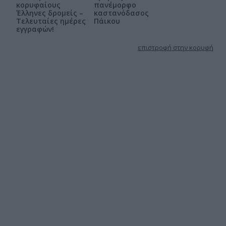
κορυφαίους
πανέμορφο
Έλληνες δρομείς –
καστανόδασος
Τελευταίες ημέρες
Πάικου
εγγραφών!
επιστροφή στην κορυφή