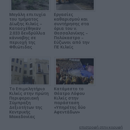
Μεγάλη επιτυχία
Εργασίες
του τμήματος
καθαρισμού και
Δίωξης Κιλκίς –
συντήρησης στα
Κατασχέθηκαν
όρια του ν.
2.033 δενδρύλλια
Θεσσαλονίκης –
κάνναβης σε
Πολύκαστρο –
περιοχή της
Εύζωνοι από την
Φθιώτιδας
ΠΕ Κιλκίς
Το Επιμελητήριο
Κατάμεστο το
Κιλκίς στην πρώτη
Θέατρο Λόφου
Περιφερειακή
Κιλκίς στην
Σύμπραξη
παράσταση
Δεξιοτήτων της
«Υπηρέτης δύο
Κεντρικής
Αφεντάδων»
Μακεδονίας
επιστροφή στην κορυφή