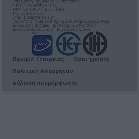
Επιχείρηση Τερζενίδης Κωνσταντίνος
Μεταλλικό, Κιλκίς, 61100
ΑΦΜ: 024638641, ΔΟΥ Κιλκίς
Τηλ.: 23410 27307
Email:
eidisis@eidisis.gr
Ιδιοκτήτης/ Νόμιμος εκπρ./ Διευθυντής/ Διαχειριστής/
Δικαιούχος domain: Τερζενίδης Κωνσταντίνος
Διευθύντρια σύνταξης: Παγλαρίδου Ιωάννα
Προφίλ Εταιρείας
Όροι χρήσης
Πολιτική Απορρήτου
Δήλωση συμμόρφωσης