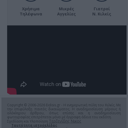
Χρήσιμα
Μικρές
Γιατροί
Τηλέφωνα
Αγγελίες
Ν. Κιλκίς
Copyright © 2006-2026 Eidisis.gr - Η ενημερωτική πύλη του Κιλκίς. Με
την επιφύλαξη παντός δικαιώματος. Η αναδημοσίευση μέρους ή
ολόκληρου άρθρου, όπως επίσης και η αναδημοσίευση
φωτογραφίας επιτρέπεται μόνο μέ έγγραφη άδεια του εκδότη.
Τερζενίδης Νικος
Σχεδίαση και Υλοποίηση
Ταυτότητα ιστοσελίδας