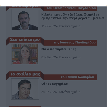
Κιλκίς προς Χατζηδάκη: Στηρίξτε
εμπράκτως την περιφέρεια – μειώσ…
11-06-2026 - Κανένα σχόλιο
Να αποσυρθεί. Χθες.
03-08-2026 - Κανένα σχόλιο
Οίκοι ευγηρίας
24-07-2026 - Κανένα σχόλιο