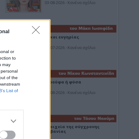
03-08-2026 - Κανένα σχόλιο
onal
Οίκοι ευγηρίας
24-07-2026 - Κανένα σχόλιο
sonal or
ection to
ou may
 personal
out of the
Ή ρούφα ή φύσα
 downstream
B’s List of
03-08-2026 - Κανένα σχόλιο
Στοιχεία της σύγχρονης
Αλβανίας