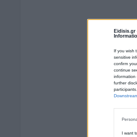
Eidisis.g
Informati
If you wish 
sensitive in
confirm you
continue se
information 
further disc
participants
Downstream 
Persona
I want t