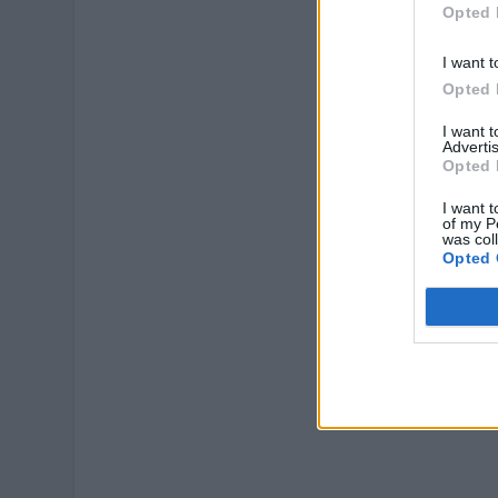
Opted 
I want t
Opted 
I want 
Advertis
Opted 
I want t
of my P
was col
Opted 