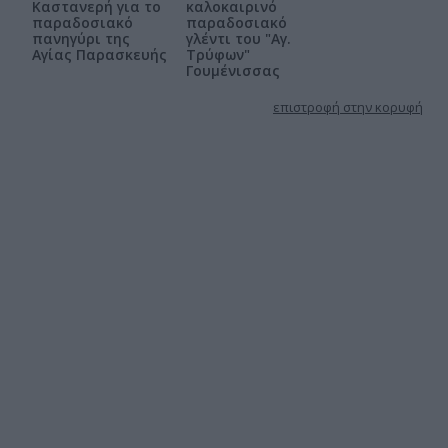
Καστανερή για το
καλοκαιρινό
παραδοσιακό
παραδοσιακό
πανηγύρι της
γλέντι του "Αγ.
Αγίας Παρασκευής
Τρύφων"
Γουμένισσας
επιστροφή στην κορυφή