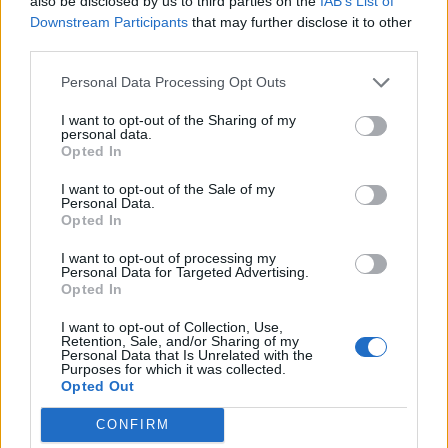
also be disclosed by us to third parties on the
IAB’s List of
Downstream Participants
that may further disclose it to other
Ειδήσεις 5-8-2026
third parties.
Personal Data Processing Opt Outs
I want to opt-out of the Sharing of my
personal data.
Opted In
I want to opt-out of the Sale of my
Personal Data.
Opted In
I want to opt-out of processing my
Personal Data for Targeted Advertising.
Opted In
I want to opt-out of Collection, Use,
Retention, Sale, and/or Sharing of my
Personal Data that Is Unrelated with the
Purposes for which it was collected.
Opted Out
ΑΠΟΨΕΙΣ
CONFIRM