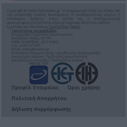
Copyright © 2006-2026 Eidisis.gr - Η ενημερωτική πύλη του Κιλκίς. Με
την επιφύλαξη παντός δικαιώματος. Η αναδημοσίευση μέρους ή
ολόκληρου άρθρου, όπως επίσης και η αναδημοσίευση
φωτογραφίας επιτρέπεται μόνο μέ έγγραφη άδεια του εκδότη.
Τερζενίδης Νικος
Σχεδίαση και Υλοποίηση
Ταυτότητα ιστοσελίδας
Επιχείρηση Τερζενίδης Κωνσταντίνος
Μεταλλικό, Κιλκίς, 61100
ΑΦΜ: 024638641, ΔΟΥ Κιλκίς
Τηλ.: 23410 27307
Email:
eidisis@eidisis.gr
Ιδιοκτήτης/ Νόμιμος εκπρ./ Διευθυντής/ Διαχειριστής/
Δικαιούχος domain: Τερζενίδης Κωνσταντίνος
Διευθύντρια σύνταξης: Παγλαρίδου Ιωάννα
Προφίλ Εταιρείας
Όροι χρήσης
Πολιτική Απορρήτου
Δήλωση συμμόρφωσης