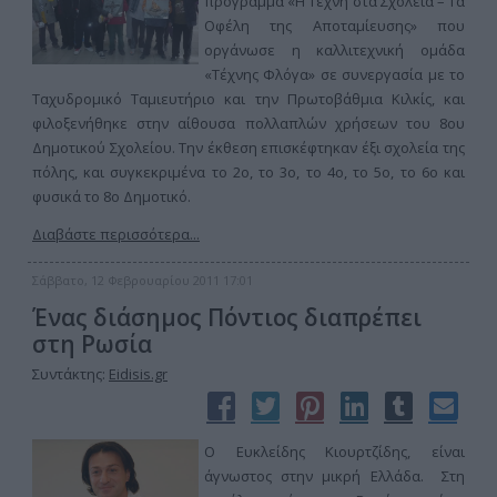
πρόγραμμα «Η Τέχνη στα Σχολεία – Τα
Οφέλη της Αποταμίευσης» που
οργάνωσε η καλλιτεχνική ομάδα
«Τέχνης Φλόγα» σε συνεργασία με το
Ταχυδρομικό Ταμιευτήριο και την Πρωτοβάθμια Κιλκίς, και
φιλοξενήθηκε στην αίθουσα πολλαπλών χρήσεων του 8ου
Δημοτικού Σχολείου. Την έκθεση επισκέφτηκαν έξι σχολεία της
πόλης, και συγκεκριμένα το 2ο, το 3ο, το 4ο, το 5ο, το 6ο και
φυσικά το 8ο Δημοτικό.
Διαβάστε περισσότερα...
Σάββατο, 12 Φεβρουαρίου 2011 17:01
Ένας διάσημος Πόντιος διαπρέπει
στη Ρωσία
Συντάκτης:
Eidisis.gr
Ο Ευκλείδης Κιουρτζίδης, είναι
άγνωστος στην μικρή Ελλάδα. Στη