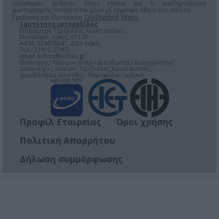
ολόκληρου άρθρου, όπως επίσης και η αναδημοσίευση
φωτογραφίας επιτρέπεται μόνο μέ έγγραφη άδεια του εκδότη.
Τερζενίδης Νικος
Σχεδίαση και Υλοποίηση
Ταυτότητα ιστοσελίδας
Επιχείρηση Τερζενίδης Κωνσταντίνος
Μεταλλικό, Κιλκίς, 61100
ΑΦΜ: 024638641, ΔΟΥ Κιλκίς
Τηλ.: 23410 27307
Email:
eidisis@eidisis.gr
Ιδιοκτήτης/ Νόμιμος εκπρ./ Διευθυντής/ Διαχειριστής/
Δικαιούχος domain: Τερζενίδης Κωνσταντίνος
Διευθύντρια σύνταξης: Παγλαρίδου Ιωάννα
Προφίλ Εταιρείας
Όροι χρήσης
Πολιτική Απορρήτου
Δήλωση συμμόρφωσης