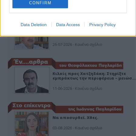
CONFIRM
ΑΠΟΨΕΙΣ
Data Deletion
Data Access
Privacy Policy
Εδώ Παππάς, εκεί Παππάς, που είναι
ο ΣΥΡΙΖΑ και οι Κιλκισιώτες
26-07-2026 - Κανένα σχόλιο
Κιλκίς προς Χατζηδάκη: Στηρίξτε
εμπράκτως την περιφέρεια – μειώσ…
11-06-2026 - Κανένα σχόλιο
Να αποσυρθεί. Χθες.
03-08-2026 - Κανένα σχόλιο