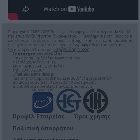
Copyright © 2006-2026 Eidisis.gr - Η ενημερωτική πύλη του Κιλκίς. Με
την επιφύλαξη παντός δικαιώματος. Η αναδημοσίευση μέρους ή
ολόκληρου άρθρου, όπως επίσης και η αναδημοσίευση
φωτογραφίας επιτρέπεται μόνο μέ έγγραφη άδεια του εκδότη.
Τερζενίδης Νικος
Σχεδίαση και Υλοποίηση
Ταυτότητα ιστοσελίδας
Επιχείρηση Τερζενίδης Κωνσταντίνος
Μεταλλικό, Κιλκίς, 61100
ΑΦΜ: 024638641, ΔΟΥ Κιλκίς
Τηλ.: 23410 27307
Email:
eidisis@eidisis.gr
Ιδιοκτήτης/ Νόμιμος εκπρ./ Διευθυντής/ Διαχειριστής/
Δικαιούχος domain: Τερζενίδης Κωνσταντίνος
Διευθύντρια σύνταξης: Παγλαρίδου Ιωάννα
Προφίλ Εταιρείας
Όροι χρήσης
Πολιτική Απορρήτου