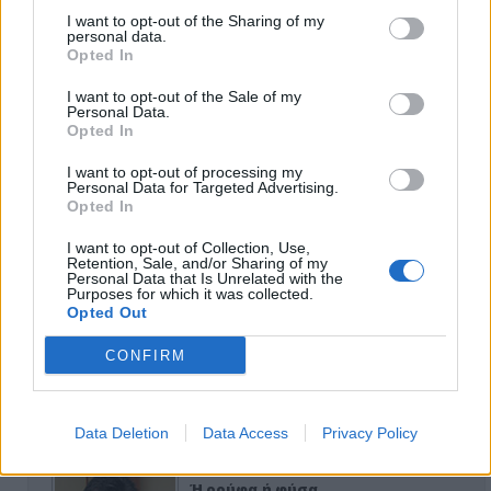
Κιλκίς προς Χατζηδάκη: Στηρίξτε
I want to opt-out of the Sharing of my
εμπράκτως την περιφέρεια – μειώσ…
personal data.
Opted In
11-06-2026 - Κανένα σχόλιο
I want to opt-out of the Sale of my
Personal Data.
Opted In
Να αποσυρθεί. Χθες.
I want to opt-out of processing my
Personal Data for Targeted Advertising.
Opted In
03-08-2026 - Κανένα σχόλιο
I want to opt-out of Collection, Use,
Retention, Sale, and/or Sharing of my
Personal Data that Is Unrelated with the
Purposes for which it was collected.
Opted Out
Οίκοι ευγηρίας
CONFIRM
24-07-2026 - Κανένα σχόλιο
Data Deletion
Data Access
Privacy Policy
Ή ρούφα ή φύσα