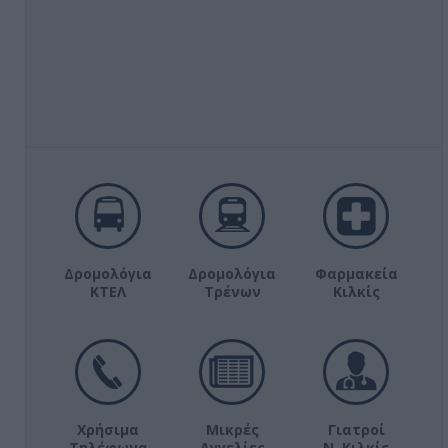
Δρομολόγια
Δρομολόγια
Φαρμακεία
ΚΤΕΛ
Τρένων
Κιλκίς
Χρήσιμα
Μικρές
Γιατροί
Τηλέφωνα
Αγγελίες
Ν. Κιλκίς