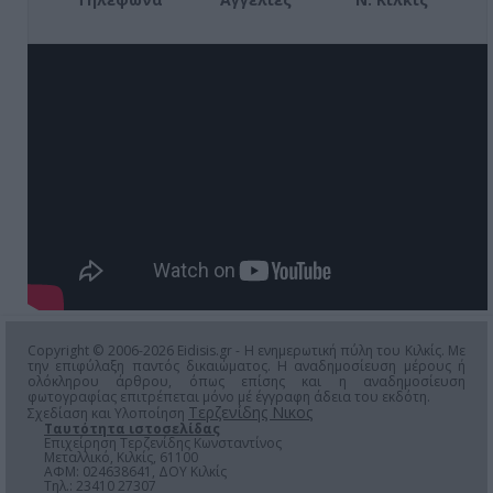
Copyright © 2006-2026 Eidisis.gr - Η ενημερωτική πύλη του Κιλκίς. Με
την επιφύλαξη παντός δικαιώματος. Η αναδημοσίευση μέρους ή
ολόκληρου άρθρου, όπως επίσης και η αναδημοσίευση
φωτογραφίας επιτρέπεται μόνο μέ έγγραφη άδεια του εκδότη.
Τερζενίδης Νικος
Σχεδίαση και Υλοποίηση
Ταυτότητα ιστοσελίδας
Επιχείρηση Τερζενίδης Κωνσταντίνος
Μεταλλικό, Κιλκίς, 61100
ΑΦΜ: 024638641, ΔΟΥ Κιλκίς
Τηλ.: 23410 27307