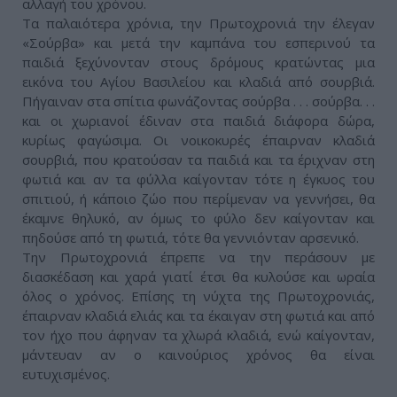
αλλαγή του χρόνου.
Τα παλαιότερα χρόνια, την Πρωτοχρονιά την έλεγαν
«Σούρβα» και μετά την καμπάνα του εσπερινού τα
παιδιά ξεχύνονταν στους δρόμους κρατώντας μια
εικόνα του Αγίου Βασιλείου και κλαδιά από σουρβιά.
Πήγαιναν στα σπίτια φωνάζοντας σούρβα . . . σούρβα. . .
και οι χωριανοί έδιναν στα παιδιά διάφορα δώρα,
κυρίως φαγώσιμα. Οι νοικοκυρές έπαιρναν κλαδιά
σουρβιά, που κρατούσαν τα παιδιά και τα έριχναν στη
φωτιά και αν τα φύλλα καίγονταν τότε η έγκυος του
σπιτιού, ή κάποιο ζώο που περίμεναν να γεννήσει, θα
έκαμνε θηλυκό, αν όμως το φύλο δεν καίγονταν και
πηδούσε από τη φωτιά, τότε θα γεννιόνταν αρσενικό.
Την Πρωτοχρονιά έπρεπε να την περάσουν με
διασκέδαση και χαρά γιατί έτσι θα κυλούσε και ωραία
όλος ο χρόνος. Επίσης τη νύχτα της Πρωτοχρονιάς,
έπαιρναν κλαδιά ελιάς και τα έκαιγαν στη φωτιά και από
τον ήχο που άφηναν τα χλωρά κλαδιά, ενώ καίγονταν,
μάντευαν αν ο καινούριος χρόνος θα είναι
ευτυχισμένος.