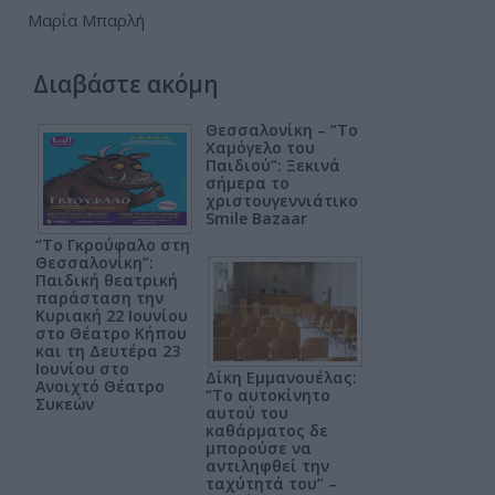
Μαρία Μπαρλή
Διαβάστε ακόμη
Θεσσαλονίκη – “Το
Χαμόγελο του
Παιδιού”: Ξεκινά
σήμερα το
χριστουγεννιάτικο
Smile Bazaar
“Το Γκρούφαλο στη
Θεσσαλονίκη”:
Παιδική θεατρική
παράσταση την
Κυριακή 22 Ιουνίου
στο Θέατρο Κήπου
και τη Δευτέρα 23
Ιουνίου στο
Δίκη Εμμανουέλας:
Ανοιχτό Θέατρο
“Το αυτοκίνητο
Συκεών
αυτού του
καθάρματος δε
μπορούσε να
αντιληφθεί την
ταχύτητά του” –