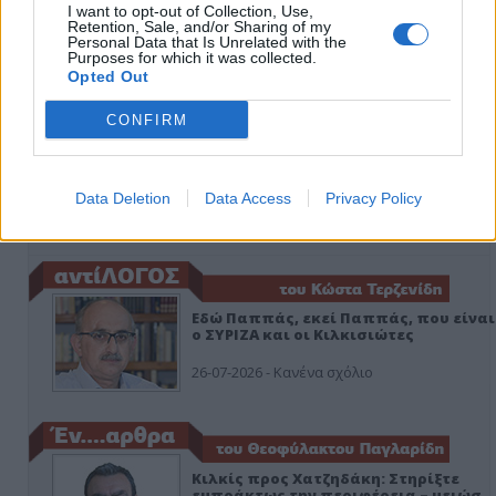
I want to opt-out of Collection, Use,
Retention, Sale, and/or Sharing of my
Personal Data that Is Unrelated with the
Purposes for which it was collected.
Opted Out
CONFIRM
Data Deletion
Data Access
Privacy Policy
ΑΠΟΨΕΙΣ
Εδώ Παππάς, εκεί Παππάς, που είναι
ο ΣΥΡΙΖΑ και οι Κιλκισιώτες
26-07-2026 - Κανένα σχόλιο
Κιλκίς προς Χατζηδάκη: Στηρίξτε
εμπράκτως την περιφέρεια – μειώσ…