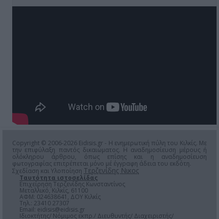
Copyright © 2006-2026 Eidisis.gr - Η ενημερωτική πύλη του Κιλκίς. Με
την επιφύλαξη παντός δικαιώματος. Η αναδημοσίευση μέρους ή
ολόκληρου άρθρου, όπως επίσης και η αναδημοσίευση
φωτογραφίας επιτρέπεται μόνο μέ έγγραφη άδεια του εκδότη.
Τερζενίδης Νικος
Σχεδίαση και Υλοποίηση
Ταυτότητα ιστοσελίδας
Επιχείρηση Τερζενίδης Κωνσταντίνος
Μεταλλικό, Κιλκίς, 61100
ΑΦΜ: 024638641, ΔΟΥ Κιλκίς
Τηλ.: 23410 27307
Email:
eidisis@eidisis.gr
Ιδιοκτήτης/ Νόμιμος εκπρ./ Διευθυντής/ Διαχειριστής/