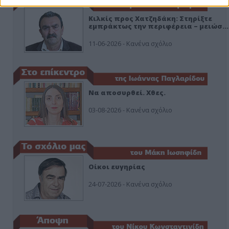
Κιλκίς προς Χατζηδάκη: Στηρίξτε
εμπράκτως την περιφέρεια – μειώσ…
11-06-2026 - Κανένα σχόλιο
Να αποσυρθεί. Χθες.
03-08-2026 - Κανένα σχόλιο
Οίκοι ευγηρίας
24-07-2026 - Κανένα σχόλιο