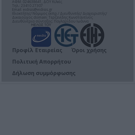
ΑΦΜ: 024638641, ΔΟΥ Κιλκίς
Τηλ.: 23410 27307
Email:
eidisis@eidisis.gr
Ιδιοκτήτης/ Νόμιμος εκπρ./ Διευθυντής/ Διαχειριστής/
Δικαιούχος domain: Τερζενίδης Κωνσταντίνος
Διευθύντρια σύνταξης: Παγλαρίδου Ιωάννα
Προφίλ Εταιρείας
Όροι χρήσης
Πολιτική Απορρήτου
Δήλωση συμμόρφωσης