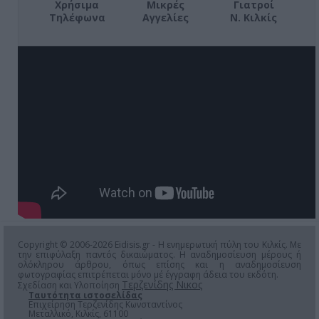
Χρήσιμα
Μικρές
Γιατροί
Τηλέφωνα
Αγγελίες
Ν. Κιλκίς
Copyright © 2006-2026 Eidisis.gr - Η ενημερωτική πύλη του Κιλκίς. Με
την επιφύλαξη παντός δικαιώματος. Η αναδημοσίευση μέρους ή
ολόκληρου άρθρου, όπως επίσης και η αναδημοσίευση
φωτογραφίας επιτρέπεται μόνο μέ έγγραφη άδεια του εκδότη.
Τερζενίδης Νικος
Σχεδίαση και Υλοποίηση
Ταυτότητα ιστοσελίδας
Επιχείρηση Τερζενίδης Κωνσταντίνος
Μεταλλικό, Κιλκίς, 61100