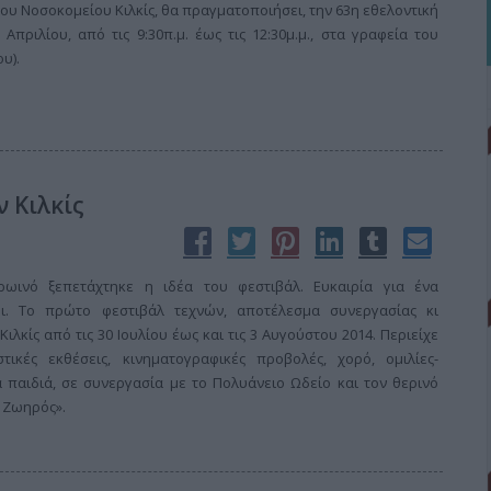
ου Νοσοκομείου Κιλκίς, θα πραγματοποιήσει, την 63η εθελοντική
Απριλίου, από τις 9:30π.μ. έως τις 12:30μ.μ., στα γραφεία του
υ).
ν Κιλκίς
ρωινό ξεπετάχτηκε η ιδέα του φεστιβάλ. Ευκαιρία για ένα
ρι. Το πρώτο φεστιβάλ τεχνών, αποτέλεσμα συνεργασίας κι
ιλκίς από τις 30 Ιουλίου έως και τις 3 Αυγούστου 2014. Περιείχε
στικές εκθέσεις, κινηματογραφικές προβολές, χορό, ομιλίες-
α παιδιά, σε συνεργασία με το Πολυάνειο Ωδείο και τον θερινό
 Ζωηρός».