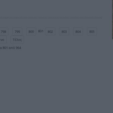
801
798
799
800
802
803
804
805
ενο
Τέλος
α 801 από 964