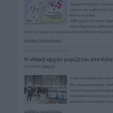
πραγματοποιηθούν τα εγκα
οποίων την ευθύνη των δι
Βέλκου Κυριακή.
Κάθε χρόνο στη Nova Zagor
συμμετέχουν και μαθητές τ
2014, την ημέρα των εγκαινίων θα επιδοθούν τα τιμητικ
Διαβάστε περισσότερα...
Κυριακή, 19 Απριλίου 2015 21:50
Η «Κακή αρχή» γυρίζεται στο Κιλκ
Συντάκτης:
Eidisis.gr
Η πρώτη σοβαρή ελληνική π
Μία κινηματογραφική έκπλ
νεανική δημιουργική ομάδα 
Start) αποτελεί την πρώτη
φιλοδοξεί να κεντρίσει το ε
Διαβάστε περισσότερα...