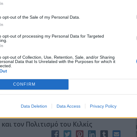
In
o opt-out of the Sale of my Personal Data.
In
to opt-out of processing my Personal Data for Targeted
ς Δημοσίους Υπαλλήλους ν. Κιλκίς
ing.
In
o opt-out of Collection, Use, Retention, Sale, and/or Sharing
ersonal Data that Is Unrelated with the Purposes for which it
και εξαθλίωσης βιώνουν οι Ελληνες, αλλά και ημέρες κοινωνικής
lected.
ης. Τα μέλη και οι φίλοι του Συλλόγου Συνταξιούχων Δημοσίων
Out
έλησαν να προσφέρουν ένα χαμόγελο σε ανήμπορες οικογένειες
. Γι’ αυτό και προχώρησαν στη συγκέντρωση τροφίμων μέσα από
CONFIRM
ν.
Data Deletion
Data Access
Privacy Policy
 και τον Πολιτισμό του Κιλκίς