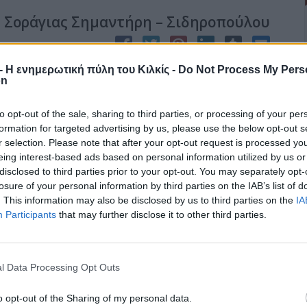
 Σοράγιας Σημαντήρη – Σιδηροπούλου
r - Η ενημερωτική πύλη του Κιλκίς -
Do Not Process My Pers
 Πρόνοιας – Πολιτισμού – Διαφάνειας – Δόμησης φιλοξενεί στις
on
αποθήκης της Αυστροελληνικής την Έκθεση Χειροποίητου
Σημαντήρη – Σιδηροπούλου που εγκαινιάζεται την Κυριακή 19
to opt-out of the sale, sharing to third parties, or processing of your per
formation for targeted advertising by us, please use the below opt-out s
r selection. Please note that after your opt-out request is processed y
eing interest-based ads based on personal information utilized by us or
disclosed to third parties prior to your opt-out. You may separately opt-
losure of your personal information by third parties on the IAB’s list of
. This information may also be disclosed by us to third parties on the
IA
στο Νοσοκομείο Γουμένισσας
Participants
that may further disclose it to other third parties.
έλεξε ο Λαογραφικός Πολιτιστικός Σύλλογος «Άγιος Τρύφων»
l Data Processing Opt Outs
τα μέλη της διοίκησής του να μεταφέρουν το χαρμόσυνο μήνυμα
 στους ασθενείς του Νοσοκομείου Γουμένισσας.
o opt-out of the Sharing of my personal data.