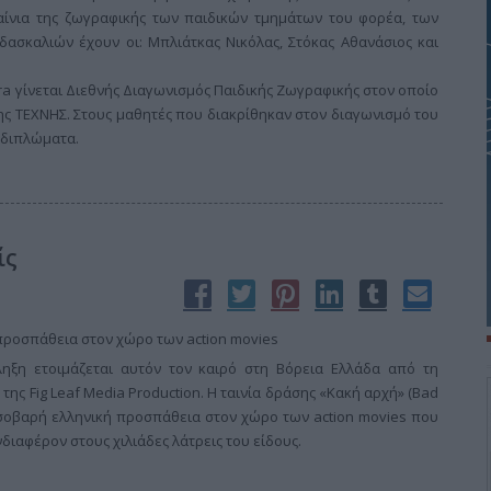
ίνια της ζωγραφικής των παιδικών τμημάτων του φορέα, των
δασκαλιών έχουν οι: Μπλιάτκας Νικόλας, Στόκας Αθανάσιος και
a γίνεται Διεθνής Διαγωνισμός Παιδικής Ζωγραφικής στον οποίο
ης ΤΕΧΝΗΣ. Στους μαθητές που διακρίθηκαν στον διαγωνισμό του
ά διπλώματα.
ίς
ροσπάθεια στον χώρο των action movies
ηξη ετοιμάζεται αυτόν τον καιρό στη Βόρεια Ελλάδα από τη
της Fig Leaf Media Production. Η ταινία δράσης «Κακή αρχή» (Bad
 σοβαρή ελληνική προσπάθεια στον χώρο των action movies που
νδιαφέρον στους χιλιάδες λάτρεις του είδους.