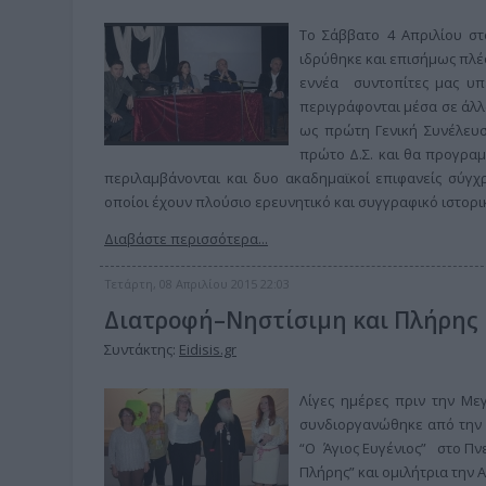
Το Σάββατο 4 Απριλίου στ
ιδρύθηκε και επισήμως πλέον
εννέα συντοπίτες μας υπ
περιγράφονται μέσα σε άλλα
ως πρώτη Γενική Συνέλευσ
πρώτο Δ.Σ. και θα προγραμ
περιλαμβάνονται και δυο ακαδημαϊκοί επιφανείς σύγχρ
οποίοι έχουν πλούσιο ερευνητικό και συγγραφικό ιστορι
Διαβάστε περισσότερα...
Τετάρτη, 08 Απριλίου 2015 22:03
Διατροφή–Νηστίσιμη και Πλήρης
Συντάκτης:
Eidisis.gr
Λίγες ημέρες πριν την Με
συνδιοργανώθηκε από την 
“Ο Άγιος Ευγένιος” στο Πνε
Πλήρης” και ομιλήτρια την 