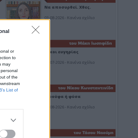
Να αποσυρθεί. Χθες.
03-08-2026 - Κανένα σχόλιο
onal
sonal or
Οίκοι ευγηρίας
ection to
24-07-2026 - Κανένα σχόλιο
ou may
 personal
out of the
 downstream
B’s List of
Ή ρούφα ή φύσα
03-08-2026 - Κανένα σχόλιο