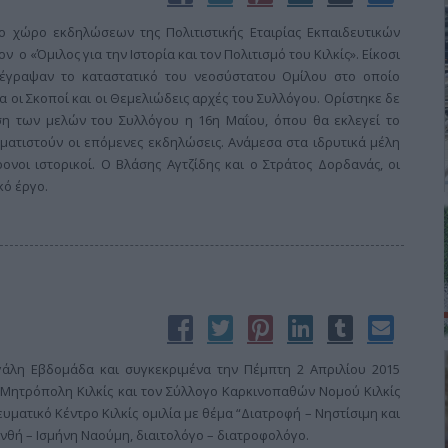
ο χώρο εκδηλώσεων της Πολιτιστικής Εταιρίας Εκπαιδευτικών
 ο «Όμιλος για την Ιστορία και τον Πολιτισμό του Κιλκίς». Είκοσι
έγραψαν το καταστατικό του νεοσύστατου Ομίλου στο οποίο
 οι Σκοποί και οι Θεμελιώδεις αρχές του Συλλόγου. Ορίστηκε δε
η των μελών του Συλλόγου η 16η Μαΐου, όπου θα εκλεγεί το
ματιστούν οι επόμενες εκδηλώσεις. Ανάμεσα στα ιδρυτικά μέλη
ονοι ιστορικοί. Ο Βλάσης Αγτζίδης και ο Στράτος Δορδανάς, οι
κό έργο.
γάλη Εβδομάδα και συγκεκριμένα την Πέμπτη 2 Απριλίου 2015
Μητρόπολη Κιλκίς και τον Σύλλογο Καρκινοπαθών Νομού Κιλκίς
υματικό Κέντρο Κιλκίς ομιλία με θέμα “Διατροφή – Νηστίσιμη και
Ανθή – Ισμήνη Ναούμη, διαιτολόγο – διατροφολόγο.