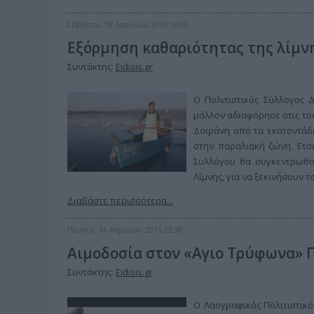
Σάββατο, 18 Απριλίου 2015 16:08
Εξόρμηση καθαριότητας της λίμνη
Συντάκτης:
Eidisis.gr
Ο Πολιτιστικός Σύλλογος 
μάλλον αδιαφόρησε στις τόσ
Δοϊράνη από τα εκατοντάδ
στην παραλιακή ζώνη. Ετσι
Συλλόγου θα συγκεντρωθο
Λίμνης, για να ξεκινήσουν 
Διαβάστε περισσότερα...
Πέμπτη, 16 Απριλίου 2015 22:30
Αιμοδοσία στον «Αγιο Τρύφωνα» 
Συντάκτης:
Eidisis.gr
Ο Λαογραφικός Πολιτιστικό