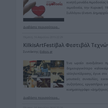
κινητή μονάδα Αιμοδοσίας τ
αιμοδοσία, την Κυριακή 19 
Συλλόγου (έναντι Δημαρχείο
Διαβάστε περισσότερα...
Πέμπτη, 16 Απριλίου 2015 22:29
KilkisArtFestiβaλ Φεστιβάλ Τεχνώ
Συντάκτης:
Eidisis.gr
Ένα ωραίο ανοιξιάτικο π
δημιουργικότερο καλοκαί
αλληλεπίδρασης, έγινε στο Κ
μουσικές συναυλίες, εικα
συζητήσεις, εργαστήρια γι
κινηματογράφο «Δημήτριος
Διαβάστε περισσότερα...
Πέμπτη, 16 Απριλίου 2015 22:25