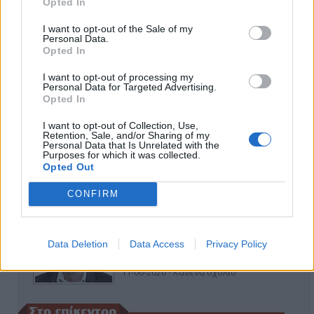
Opted In
I want to opt-out of the Sale of my
Personal Data.
Opted In
I want to opt-out of processing my
ΑΠΟΨΕΙΣ
Personal Data for Targeted Advertising.
Opted In
I want to opt-out of Collection, Use,
Retention, Sale, and/or Sharing of my
Εδώ Παππάς, εκεί Παππάς, που είναι
Personal Data that Is Unrelated with the
ο ΣΥΡΙΖΑ και οι Κιλκισιώτες
Purposes for which it was collected.
Opted Out
26-07-2026 - Κανένα σχόλιο
CONFIRM
Κιλκίς προς Χατζηδάκη: Στηρίξτε
Data Deletion
Data Access
Privacy Policy
εμπράκτως την περιφέρεια – μειώσ…
11-06-2026 - Κανένα σχόλιο