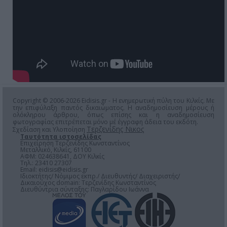
Copyright © 2006-2026 Eidisis.gr - Η ενημερωτική πύλη του Κιλκίς. Με
την επιφύλαξη παντός δικαιώματος. Η αναδημοσίευση μέρους ή
ολόκληρου άρθρου, όπως επίσης και η αναδημοσίευση
φωτογραφίας επιτρέπεται μόνο μέ έγγραφη άδεια του εκδότη.
Τερζενίδης Νικος
Σχεδίαση και Υλοποίηση
Ταυτότητα ιστοσελίδας
Επιχείρηση Τερζενίδης Κωνσταντίνος
Μεταλλικό, Κιλκίς, 61100
ΑΦΜ: 024638641, ΔΟΥ Κιλκίς
Τηλ.: 23410 27307
Email:
eidisis@eidisis.gr
Ιδιοκτήτης/ Νόμιμος εκπρ./ Διευθυντής/ Διαχειριστής/
Δικαιούχος domain: Τερζενίδης Κωνσταντίνος
Διευθύντρια σύνταξης: Παγλαρίδου Ιωάννα