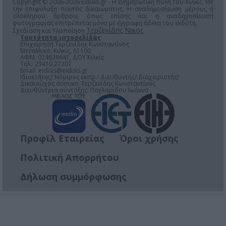
Copyright © 2006-2026 Eidisis.gr - Η ενημερωτική πύλη του Κιλκίς. Με
την επιφύλαξη παντός δικαιώματος. Η αναδημοσίευση μέρους ή
ολόκληρου άρθρου, όπως επίσης και η αναδημοσίευση
φωτογραφίας επιτρέπεται μόνο μέ έγγραφη άδεια του εκδότη.
Τερζενίδης Νικος
Σχεδίαση και Υλοποίηση
Ταυτότητα ιστοσελίδας
Επιχείρηση Τερζενίδης Κωνσταντίνος
Μεταλλικό, Κιλκίς, 61100
ΑΦΜ: 024638641, ΔΟΥ Κιλκίς
Τηλ.: 23410 27307
Email:
eidisis@eidisis.gr
Ιδιοκτήτης/ Νόμιμος εκπρ./ Διευθυντής/ Διαχειριστής/
Δικαιούχος domain: Τερζενίδης Κωνσταντίνος
Διευθύντρια σύνταξης: Παγλαρίδου Ιωάννα
Προφίλ Εταιρείας
Όροι χρήσης
Πολιτική Απορρήτου
Δήλωση συμμόρφωσης