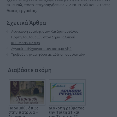
εκ. ευρώ, ποσό επιχορηγήσεων 2,2 εκ. ευρώ και 20 νέες
θέσεις εργασίας.
Σχετικά Άρθρα
Ανανέωση εντολής στον Χατζηαποστόλου
Γιορτή λουλουδιών στον Δήμο Γαλλικού
KLEEMANN Design
Αγνοείται 59χρονος στον ποταμό Αξιό
Τραβούν την ανηφόρα με αύξηση δυο λεπτών
Διαβάστε ακόμη
Παραμύθι όπως
Διακοπή ρεύματος
στην πατρίδα –
την Τρίτη 21 και
Αφήγηση
την Τετάρτη 22