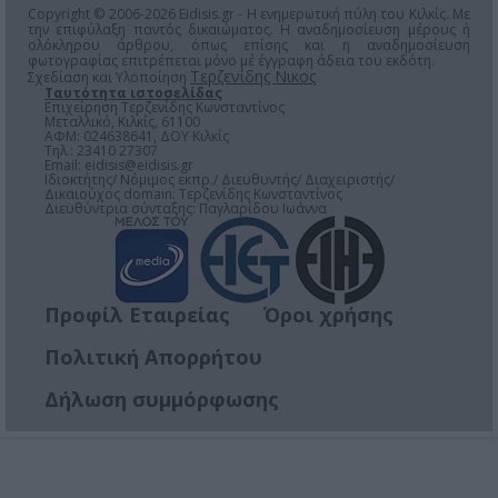
Copyright © 2006-2026 Eidisis.gr - Η ενημερωτική πύλη του Κιλκίς. Με
την επιφύλαξη παντός δικαιώματος. Η αναδημοσίευση μέρους ή
ολόκληρου άρθρου, όπως επίσης και η αναδημοσίευση
φωτογραφίας επιτρέπεται μόνο μέ έγγραφη άδεια του εκδότη.
Τερζενίδης Νικος
Σχεδίαση και Υλοποίηση
Ταυτότητα ιστοσελίδας
Επιχείρηση Τερζενίδης Κωνσταντίνος
Μεταλλικό, Κιλκίς, 61100
ΑΦΜ: 024638641, ΔΟΥ Κιλκίς
Τηλ.: 23410 27307
Email:
eidisis@eidisis.gr
Ιδιοκτήτης/ Νόμιμος εκπρ./ Διευθυντής/ Διαχειριστής/
Δικαιούχος domain: Τερζενίδης Κωνσταντίνος
Διευθύντρια σύνταξης: Παγλαρίδου Ιωάννα
Προφίλ Εταιρείας
Όροι χρήσης
Πολιτική Απορρήτου
Δήλωση συμμόρφωσης